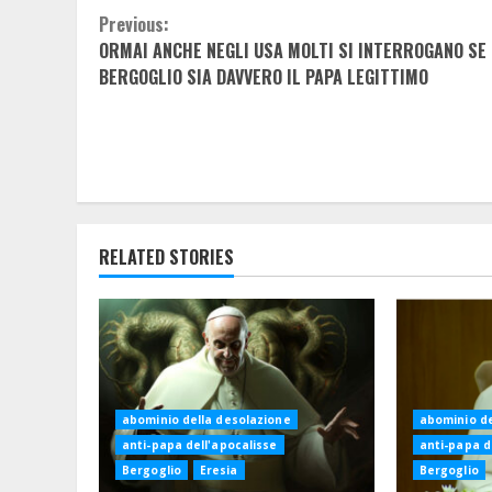
Continue
Previous:
ORMAI ANCHE NEGLI USA MOLTI SI INTERROGANO SE
Reading
BERGOGLIO SIA DAVVERO IL PAPA LEGITTIMO
RELATED STORIES
abominio della desolazione
abominio de
anti-papa dell'apocalisse
anti-papa d
Bergoglio
Eresia
Bergoglio