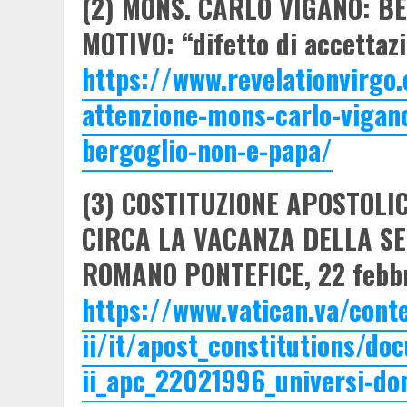
(2) MONS. CARLO VIGANO: BE
MOTIVO: “difetto di accettazi
https://www.revelationvirgo
attenzione-mons-carlo-vigan
bergoglio-non-e-papa/
(3) COSTITUZIONE APOSTOLI
CIRCA LA VACANZA DELLA SE
ROMANO PONTEFICE, 22 febbra
https://www.vatican.va/cont
ii/it/apost_constitutions/do
ii_apc_22021996_universi-do