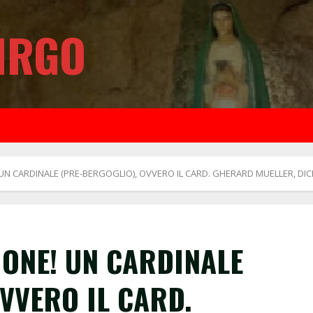
IRGO
UN CARDINALE (PRE-BERGOGLIO), OVVERO IL CARD. GHERARD MUELLER, DIC
IONE! UN CARDINALE
VVERO IL CARD.