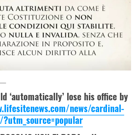
___
d ‘automatically’ lose his office by
.lifesitenews.com/news/cardinal-
y/?utm_source=popular