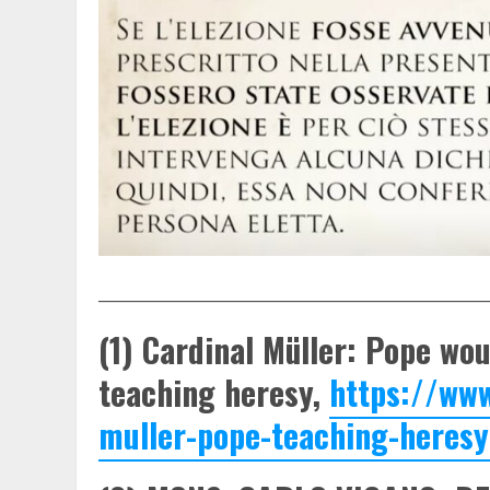
___________________________________________________
(1) Cardinal Müller: Pope woul
teaching heresy,
https://www
muller-pope-teaching-heres