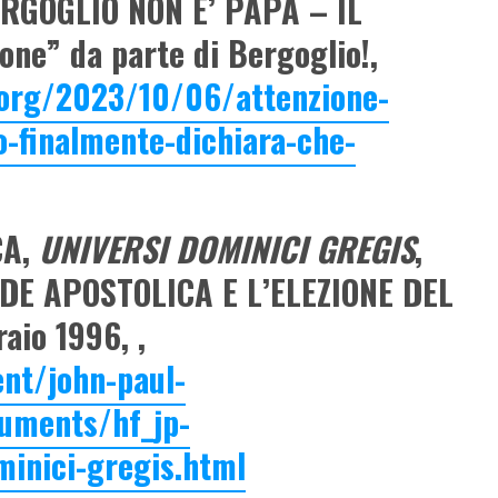
RGOGLIO NON E’ PAPA – IL
one” da parte di Bergoglio!,
.org/2023/10/06/attenzione-
o-finalmente-dichiara-che-
CA,
UNIVERSI DOMINICI GREGIS
,
DE APOSTOLICA E L’ELEZIONE DEL
io 1996, ,
ent/john-paul-
cuments/hf_jp-
minici-gregis.html