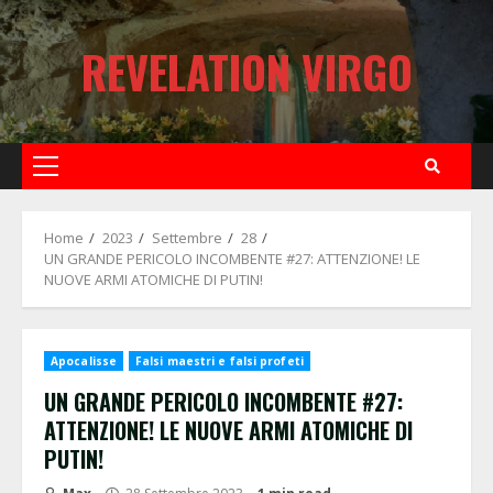
Skip
to
REVELATION VIRGO
content
Primary
Menu
Home
2023
Settembre
28
UN GRANDE PERICOLO INCOMBENTE #27: ATTENZIONE! LE
NUOVE ARMI ATOMICHE DI PUTIN!
Apocalisse
Falsi maestri e falsi profeti
UN GRANDE PERICOLO INCOMBENTE #27:
ATTENZIONE! LE NUOVE ARMI ATOMICHE DI
PUTIN!