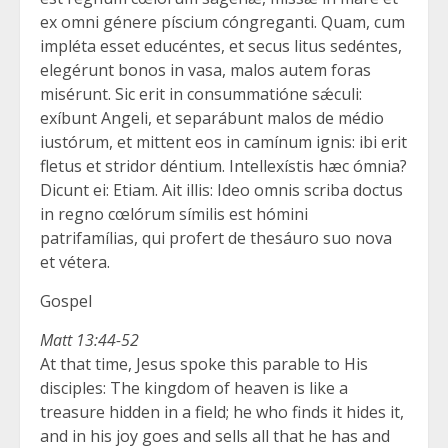
ex omni génere píscium cóngreganti. Quam, cum
impléta esset educéntes, et secus litus sedéntes,
elegérunt bonos in vasa, malos autem foras
misérunt. Sic erit in consummatióne sǽculi:
exíbunt Angeli, et separábunt malos de médio
iustórum, et mittent eos in camínum ignis: ibi erit
fletus et stridor déntium. Intellexístis hæc ómnia?
Dicunt ei: Etiam. Ait illis: Ideo omnis scriba doctus
in regno cœlórum símilis est hómini
patrifamílias, qui profert de thesáuro suo nova
et vétera.
Gospel
Matt 13:44-52
At that time, Jesus spoke this parable to His
disciples: The kingdom of heaven is like a
treasure hidden in a field; he who finds it hides it,
and in his joy goes and sells all that he has and