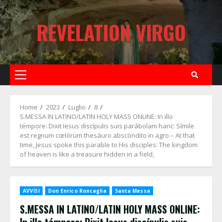
Skip
to
REVELATION VIRGO
content
Primary
Menu
Home
2023
Luglio
8
S.MESSA IN LATINO/LATIN HOLY MASS ONLINE: In illo
témpore: Dixit Iesus discípulis suis parábolam hanc: Símile
est regnum cœlórum thesáuro abscóndito in agro – At that
time, Jesus spoke this parable to His disciples: The kingdom
of heaven is like a treasure hidden in a field,
AVVISI
Don Enrico Roncaglia
Santa Messa
S.MESSA IN LATINO/LATIN HOLY MASS ONLINE: