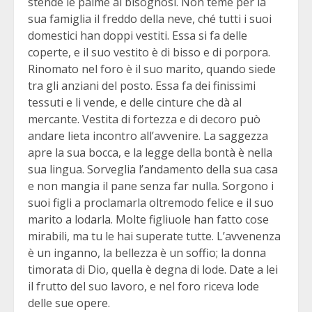
stende le palme ai bisognosi. Non teme per la
sua famiglia il freddo della neve, ché tutti i suoi
domestici han doppi vestiti. Essa si fa delle
coperte, e il suo vestito è di bisso e di porpora.
Rinomato nel foro è il suo marito, quando siede
tra gli anziani del posto. Essa fa dei finissimi
tessuti e li vende, e delle cinture che dà al
mercante. Vestita di fortezza e di decoro può
andare lieta incontro all’avvenire. La saggezza
apre la sua bocca, e la legge della bontà è nella
sua lingua. Sorveglia l’andamento della sua casa
e non mangia il pane senza far nulla. Sorgono i
suoi figli a proclamarla oltremodo felice e il suo
marito a lodarla. Molte figliuole han fatto cose
mirabili, ma tu le hai superate tutte. L’avvenenza
è un inganno, la bellezza è un soffio; la donna
timorata di Dio, quella è degna di lode. Date a lei
il frutto del suo lavoro, e nel foro riceva lode
delle sue opere.