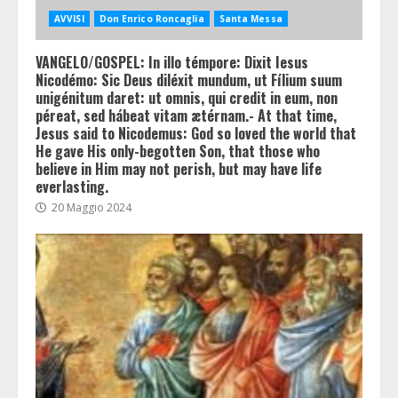
AVVISI
Don Enrico Roncaglia
Santa Messa
VANGELO/GOSPEL: In illo témpore: Dixit Iesus
Nicodémo: Sic Deus diléxit mundum, ut Fílium suum
unigénitum daret: ut omnis, qui credit in eum, non
péreat, sed hábeat vitam ætérnam.- At that time,
Jesus said to Nicodemus: God so loved the world that
He gave His only-begotten Son, that those who
believe in Him may not perish, but may have life
everlasting.
20 Maggio 2024