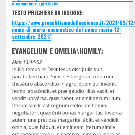
e-comunione-spirituale/
TESTO PREGHIERE DA INSERIRE:
https://www.proselitismodellascienza.it/2021/09/12
nome-di-maria-onomastico-del-nome-maria-12-
settembre-2021/
EVANGELIUM E OMELIA\HOMILY:
Matt 13:44-52
In illo témpore: Dixit Iesus discípulis suis
parábolam hanc: Símile est regnum cœlórum
thesáuro abscóndito in agro: quem qui invénit
homo, abscóndit, et præ gáudio illíus vadit, et
vendit univérsa, quæ habet, et emit agrum illum.
Iterum símile est regnum cœlórum homini
negotiatóri, quærénti bonas margarítas. Invénta
autem una pretiósa margaríta, ábiit, et véndidit
ómnia, quæ hábuit, et emit eam. Iterum símile
est regnum cœlórum sagénæ, missæ in mare et