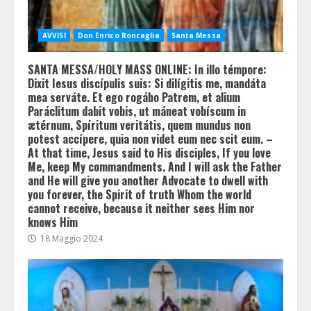
AVVISI
Don Enrico Roncaglia
Santa Messa
SANTA MESSA/HOLY MASS ONLINE: In illo témpore:
Dixit Iesus discípulis suis: Si dilígitis me, mandáta
mea serváte. Et ego rogábo Patrem, et alium
Paráclitum dabit vobis, ut máneat vobíscum in
ætérnum, Spíritum veritátis, quem mundus non
potest accípere, quia non videt eum nec scit eum. –
At that time, Jesus said to His disciples, If you love
Me, keep My commandments. And I will ask the Father
and He will give you another Advocate to dwell with
you forever, the Spirit of truth Whom the world
cannot receive, because it neither sees Him nor
knows Him
18 Maggio 2024