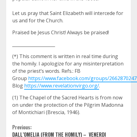
Let us pray that Saint Elizabeth will intercede for
us and for the Church.
Praised be Jesus Christ! Always be praised!
____________________
(*) This comment is written in real time during
the homily. I apologize for any misinterpretation
of the priest’s words. Refs.: FB
Group
https://www.facebook.com/groups/266287024
Blog
https://www.revelationvirgo.org/
.
(1) The Chapel of the Sacred Hearts is from now
on under the protection of the Pilgrim Madonna
of Montichiari (Brescia, 1946).
Continue
Previous:
DALL’OMELIA (FROM THE HOMILY) – VENERDI