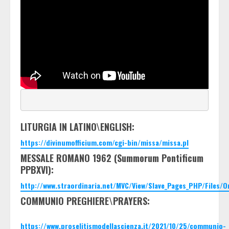
LITURGIA IN LATINO\ENGLISH:
https://divinumofficium.com/cgi-bin/missa/missa.pl
MESSALE ROMANO 1962 (Summorum Pontificum
PPBXVI):
http://www.straordinaria.net/MVC/View/Slave_Pages_PHP/Files/
COMMUNIO PREGHIERE\PRAYERS:
https://www.proselitismodellascienza.it/2021/10/25/communio-