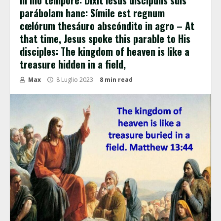
In illo témpore: Dixit Iesus discípulis suis
parábolam hanc: Símile est regnum
cœlórum thesáuro abscóndito in agro – At
that time, Jesus spoke this parable to His
disciples: The kingdom of heaven is like a
treasure hidden in a field,
Max
8 Luglio 2023
8 min read