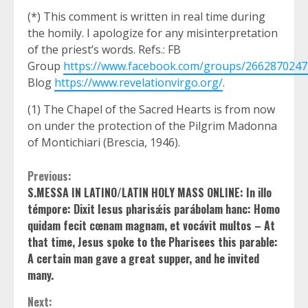
(*) This comment is written in real time during
the homily. I apologize for any misinterpretation
of the priest’s words. Refs.: FB
Group
https://www.facebook.com/groups/266287024
Blog
https://www.revelationvirgo.org/
.
(1) The Chapel of the Sacred Hearts is from now
on under the protection of the Pilgrim Madonna
of Montichiari (Brescia, 1946).
Continue
Previous:
S.MESSA IN LATINO/LATIN HOLY MASS ONLINE: In illo
Reading
témpore: Dixit Iesus pharisǽis parábolam hanc: Homo
quidam fecit cœnam magnam, et vocávit multos – At
that time, Jesus spoke to the Pharisees this parable:
A certain man gave a great supper, and he invited
many.
Next: