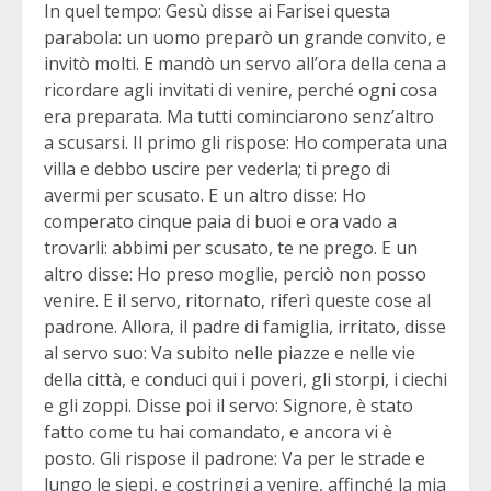
In quel tempo: Gesù disse ai Farisei questa
parabola: un uomo preparò un grande convito, e
invitò molti. E mandò un servo all’ora della cena a
ricordare agli invitati di venire, perché ogni cosa
era preparata. Ma tutti cominciarono senz’altro
a scusarsi. Il primo gli rispose: Ho comperata una
villa e debbo uscire per vederla; ti prego di
avermi per scusato. E un altro disse: Ho
comperato cinque paia di buoi e ora vado a
trovarli: abbimi per scusato, te ne prego. E un
altro disse: Ho preso moglie, perciò non posso
venire. E il servo, ritornato, riferì queste cose al
padrone. Allora, il padre di famiglia, irritato, disse
al servo suo: Va subito nelle piazze e nelle vie
della città, e conduci qui i poveri, gli storpi, i ciechi
e gli zoppi. Disse poi il servo: Signore, è stato
fatto come tu hai comandato, e ancora vi è
posto. Gli rispose il padrone: Va per le strade e
lungo le siepi, e costringi a venire, affinché la mia