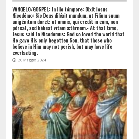
VANGELO/GOSPEL: In illo témpore: Dixit Iesus
Nicodémo: Sic Deus diléxit mundum, ut Fílium suum
unigénitum daret: ut omnis, qui credit in eum, non
péreat, sed hábeat vitam ætérnam.- At that time,
Jesus said to Nicodemus: God so loved the world that
He gave His only-begotten Son, that those who
believe in Him may not perish, but may have life
everlasting.
20 Maggio 2024