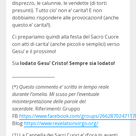
disprezzo, le calunnie, le vendette (di torti
presunti). Tutto cio’ non e’ carita’! E non
dobbiamo rispondere alle provocazioni! (anche
questo e’ carita’!).
Ci prepariamo quindi alla festa del Sacro Cuore
con atti di carita’ (anche piccoli e semplici) verso
Gesu’ e il prossimo!
Sia
lodato Gesu’ Cristo! Sempre sia lodato!
____________________
(*)
Questo commento e’ scritto in tempo reale
durante l’omelia. Mi scuso per l’eventuale
misinterpretazione delle parole del
sacerdote.
Riferimenti: Gruppo
FB
https://www.facebook.com/groups/2662870247117
Blog
https://www.revelationvirgo.org/
(1) La Cappella dei Sacri Cuori e’ d’ora in avanti