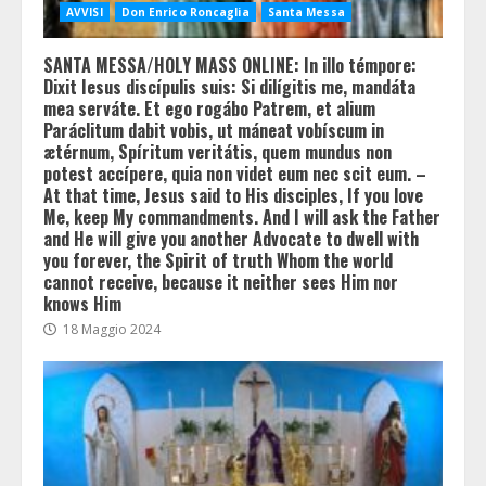
AVVISI
Don Enrico Roncaglia
Santa Messa
SANTA MESSA/HOLY MASS ONLINE: In illo témpore:
Dixit Iesus discípulis suis: Si dilígitis me, mandáta
mea serváte. Et ego rogábo Patrem, et alium
Paráclitum dabit vobis, ut máneat vobíscum in
ætérnum, Spíritum veritátis, quem mundus non
potest accípere, quia non videt eum nec scit eum. –
At that time, Jesus said to His disciples, If you love
Me, keep My commandments. And I will ask the Father
and He will give you another Advocate to dwell with
you forever, the Spirit of truth Whom the world
cannot receive, because it neither sees Him nor
knows Him
18 Maggio 2024