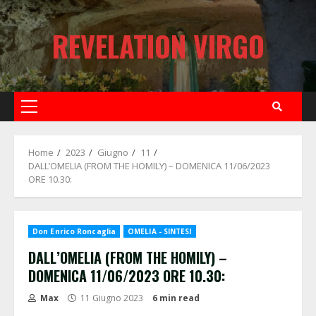
Skip
to
REVELATION VIRGO
content
Primary
Menu
Home
2023
Giugno
11
DALL’OMELIA (FROM THE HOMILY) – DOMENICA 11/06/2023
ORE 10.30:
Don Enrico Roncaglia
OMELIA - SINTESI
DALL’OMELIA (FROM THE HOMILY) –
DOMENICA 11/06/2023 ORE 10.30:
Max
11 Giugno 2023
6 min read