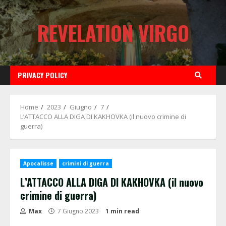
Skip
to
REVELATION VIRGO
content
PRIVACY POLICY
Home
2023
Giugno
7
L’ATTACCO ALLA DIGA DI KAKHOVKA (il nuovo crimine di
guerra)
Apocalisse
crimini di guerra
L’ATTACCO ALLA DIGA DI KAKHOVKA (il nuovo
crimine di guerra)
Max
7 Giugno 2023
1 min read