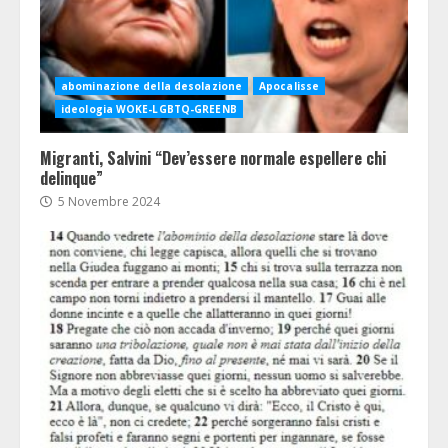
abominazione della desolazione
Apocalisse
ideologia WOKE-LGBTQ-GREENB
Migranti, Salvini “Dev’essere normale espellere chi
delinque”
5 Novembre 2024