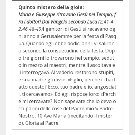
Quinto mistero della gioia:
Maria e Giuseppe ritrovano Gesù nel Tempio, f
ra i dottori.
Dal Vangelo secondo Luca
(2,41-4
2.46.48-49)
I genitori di Gesù si recavano og
ni anno a Gerusalemme per la festa di Pasq
ua. Quando egli ebbe dodici anni, vi saliron
o secondo la consuetudine della festa. Dop
o tre giorni lo trovarono nel tempio, sedut
o in mezzo ai maestri, mentre li ascoltava e
li interrogava. Al vederlo restarono stupiti,
e sua madre gli disse: «Figlio, perché ci hai f
atto questo? Ecco, tuo padre e io, angosciat
i, ti cercavamo». Ed egli rispose loro: «Perch
é mi cercavate? Non sapevate che io devo o
ccuparmi delle cose del Padre mio?».Padre
Nostro, 10 Ave Maria (meditando il mister
o), Gloria al Padre.