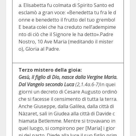
a. Elisabetta fu colmata di Spirito Santo ed
esclamò a gran voce: «Benedetta tu fra le d
onne e benedetto il frutto del tuo grembo!
E beata colei che ha creduto nell’adempime
nto di ciò che il Signore le ha detto».Padre
Nostro, 10 Ave Maria (meditando il mister
o), Gloria al Padre.
Terzo mistero della gioia:
Gesù, il figlio di Dio, nasce dalla Vergine Maria.
Dal Vangelo secondo Luca
(2,1.4a.6-7)
In quei
giorni un decreto di Cesare Augusto ordinò
che si facesse il censimento di tutta la terra.
Anche Giuseppe, dalla Galilea, dalla città di
Nàzaret, salì in Giudea alla città di Davide c
hiamata Betlemme. Mentre si trovavano in
quel luogo, si compirono per [Maria] i gior
ni del parto. Diede alla luce il suo figlio prim