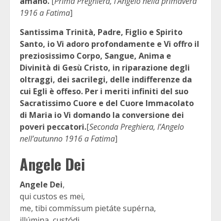
amano.
[
Prima Preghiera, l’Angelo nella primavera
1916 a Fatima
]
Santissima Trinità, Padre, Figlio e Spirito
Santo, io Vi adoro profondamente e Vi offro il
preziosissimo Corpo, Sangue, Anima e
Divinità di Gesù Cristo, in riparazione degli
oltraggi, dei sacrilegi, delle indifferenze da
cui Egli è offeso. Per i meriti infiniti del suo
Sacratissimo Cuore e del Cuore Immacolato
di Maria io Vi domando la conversione dei
poveri peccatori.
[
Seconda Preghiera, l’Angelo
nell’autunno 1916 a Fatima
]
Angele Dei
Angele Dei
,
qui custos es mei,
me, tibi commíssum pietáte supérna,
illúmina, custódi,