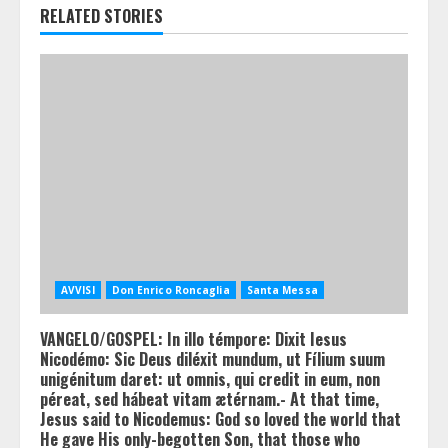
RELATED STORIES
AVVISI
Don Enrico Roncaglia
Santa Messa
VANGELO/GOSPEL: In illo témpore: Dixit Iesus
Nicodémo: Sic Deus diléxit mundum, ut Fílium suum
unigénitum daret: ut omnis, qui credit in eum, non
péreat, sed hábeat vitam ætérnam.- At that time,
Jesus said to Nicodemus: God so loved the world that
He gave His only-begotten Son, that those who