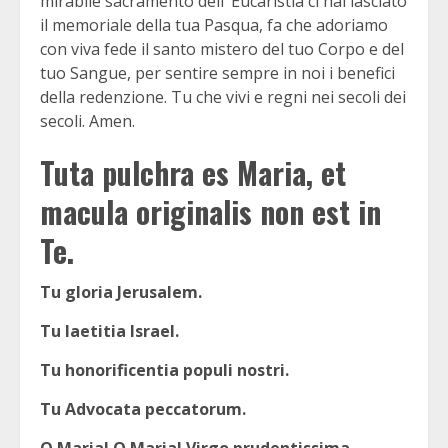
mirabile sacramento dell’ Eu­caristia ci hai lasciato
il memoriale della tua Pasqua, fa che adoriamo
con viva fede il santo mistero del tuo Corpo e del
tuo Sangue, per sentire sempre in noi i benefici
della reden­zione. Tu che vivi e regni nei secoli dei
secoli. Amen.
Tuta pulchra es Maria, et
macula originalis non est in
Te.
Tu gloria Jerusalem.
Tu laetitia Israel.
Tu honorificentia populi nostri.
Tu Advocata peccatorum.
O Maria! O Maria! Virgo prudentissima.