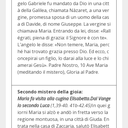
gelo Gabriele fu mandato da Dio in una citt
à della Galilea, chiamata Nàzaret, a una ver
gine, promessa sposa di un uomo della cas
a di Davide, di nome Giuseppe. La vergine si
chiamava Maria. Entrando da lei, disse: «Rall
égrati, piena di grazia: il Signore è con te».
L’angelo le disse: «Non temere, Maria, perc
hé hai trovato grazia presso Dio. Ed ecco, c
oncepirai un figlio, lo darai alla luce e lo chi
amerai Gesù». Padre Nostro, 10 Ave Maria
(meditando il mistero), Gloria al Padre.
Secondo mistero della gioia:
Maria fa visita alla cugina Elisabetta
.
Dal Vange
lo secondo Luca
(1,39-40. 41b-42.45)
In quei g
iorni Maria si alzò e andò in fretta verso la
regione montuosa, in una città di Giuda. En
trata nella casa di Zaccaria, salutò Elisabett