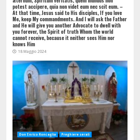
ætérnum, Spíritum veritátis, quem mundus non
potest accípere, quia non videt eum nec scit eum. –
At that time, Jesus said to His disciples, If you love
Me, keep My commandments. And I will ask the Father
and He will give you another Advocate to dwell with
you forever, the Spirit of truth Whom the world
cannot receive, because it neither sees Him nor
knows Him
18 Maggio 2024
Don Enrico Roncaglia
Preghiere serali