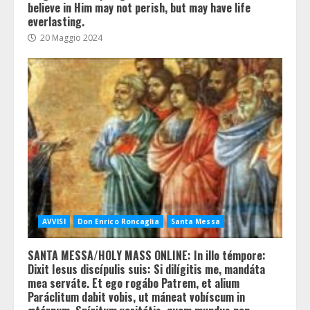
believe in Him may not perish, but may have life
everlasting.
20 Maggio 2024
AVVISI
Don Enrico Roncaglia
Santa Messa
SANTA MESSA/HOLY MASS ONLINE: In illo témpore:
Dixit Iesus discípulis suis: Si dilígitis me, mandáta
mea serváte. Et ego rogábo Patrem, et alium
Paráclitum dabit vobis, ut máneat vobíscum in