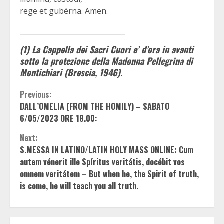
rege et gubérna. Amen.
______________________________
(1) La Cappella dei Sacri Cuori e’ d’ora in avanti
sotto la protezione della Madonna Pellegrina di
Montichiari (Brescia, 1946).
Continue
Previous:
DALL’OMELIA (FROM THE HOMILY) – SABATO
Reading
6/05/2023 ORE 18.00:
Next:
S.MESSA IN LATINO/LATIN HOLY MASS ONLINE: Cum
autem vénerit ille Spíritus veritátis, docébit vos
omnem veritátem – But when he, the Spirit of truth,
is come, he will teach you all truth.