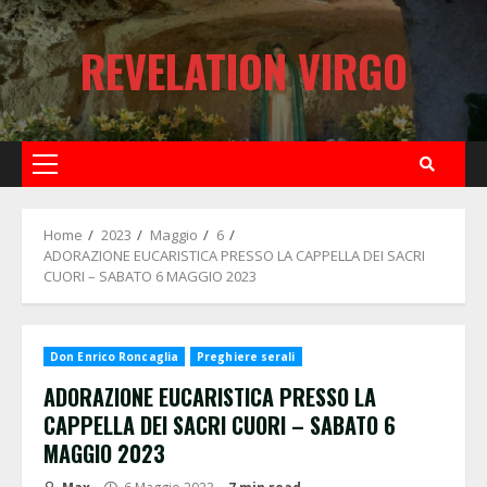
Skip
to
REVELATION VIRGO
content
Primary
Menu
Home
2023
Maggio
6
ADORAZIONE EUCARISTICA PRESSO LA CAPPELLA DEI SACRI
CUORI – SABATO 6 MAGGIO 2023
Don Enrico Roncaglia
Preghiere serali
ADORAZIONE EUCARISTICA PRESSO LA
CAPPELLA DEI SACRI CUORI – SABATO 6
MAGGIO 2023