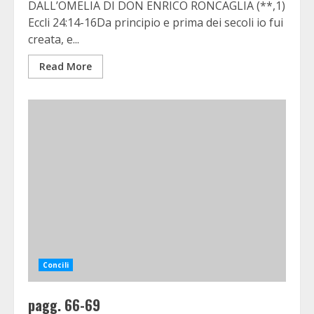
DALL’OMELIA DI DON ENRICO RONCAGLIA (**,1)
Eccli 24:14-16Da principio e prima dei secoli io fui
creata, e...
Read More
Concili
pagg. 66-69