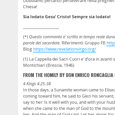
Dobbiamo pertanto perseverare nella preghiera af
Chiesa!
Sia lodato Gesu’ Cristo! Sempre sia lodato!
____________________
(*)
Questo commento e’ scritto in tempo reale durant
parole del sacerdote.
Riferimenti: Gruppo FB
htt
Blog
https://www.revelationvirgo.org/
(1) La Cappella dei Sacri Cuori e’ d’ora in avant
Montichiari (Brescia, 1946).
FROM THE HOMILY BY DON ENRICO RONCAGLIA (
4 Kings 4:25-38
In those days, a Sunamite woman came to Elis
coming toward him, he said to Giezi his servant
say to her: Is it well with you, and with your h
when she came to the man of God to the mount, 
her. And the man of God said, Let her alone: for