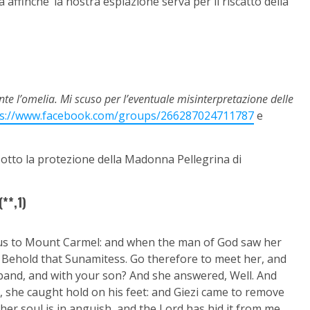
finche’ la nostra espiazione serva per il riscatto della
e l’omelia. Mi scuso per l’eventuale misinterpretazione delle
ps://www.facebook.com/groups/266287024711787
e
i sotto la protezione della Madonna Pellegrina di
**,1)
eus to Mount Carmel: and when the man of God saw her
, Behold that Sunamitess. Go therefore to meet her, and
usband, and with your son? And she answered, Well. And
she caught hold on his feet: and Giezi came to remove
 her soul is in anguish, and the Lord has hid it from me