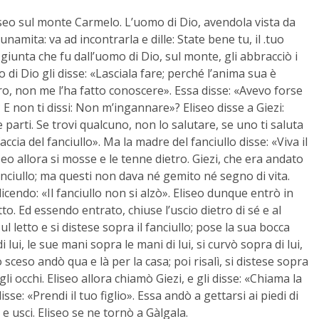
seo sul monte Carmelo. L’uomo di Dio, avendola vista da
unamita: va ad incontrarla e dille: State bene tu, il .tuo
 giunta che fu dall’uomo di Dio, sul monte, gli abbracciò i
o di Dio gli disse: «Lasciala fare; perché l’anima sua è
uro, non me l’ha fatto conoscere». Essa disse: «Avevo forse
? E non ti dissi: Non m’ingannare»? Eliseo disse a Giezi:
e parti. Se trovi qualcuno, non lo salutare, se uno ti saluta
ccia del fanciullo». Ma la madre del fanciullo disse: «Viva il
iseo allora si mosse e le tenne dietro. Giezi, che era andato
anciullo; ma questi non dava né gemito né segno di vita.
dicendo: «Il fanciullo non si alzò». Eliseo dunque entrò in
tto. Ed essendo entrato, chiuse l’uscio dietro di sé e al
sul letto e si distese sopra il fanciullo; pose la sua bocca
i lui, le sue mani sopra le mani di lui, si curvò sopra di lui,
 sceso andò qua e là per la casa; poi risalì, si distese sopra
 gli occhi. Eliseo allora chiamò Giezi, e gli disse: «Chiama la
sse: «Prendi il tuo figlio». Essa andò a gettarsi ai piedi di
o e usci. Eliseo se ne tornò a Gàlgala.