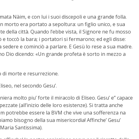
ata Nàim, e con lui i suoi discepoli e una grande folla.
 un morto era portato a sepoltura: un figlio unico, e sua
e della città. Quando l’ebbe vista, il Signore ne fu mosso
 e toccò la bara; i portatori si fermarono; ed egli disse:
vò a sedere e cominciò a parlare. E Gesù lo rese a sua madre.
vano Dio dicendo: «Un grande profeta è sorto in mezzo a
o di morte e resurrezione.
Eliseo, nel secondo Gesu’.
era molto piu’ forte il miracolo di Eliseo. Gesu’ e” capace
 spezzate (all’inizio delle loro esistenze). Si tratta anche
aim potrebbe essere la BVM che vive una sofferenza na
biamo bisogno della sua misericordia! Affinche’ Gesu’
 Maria Santissima).