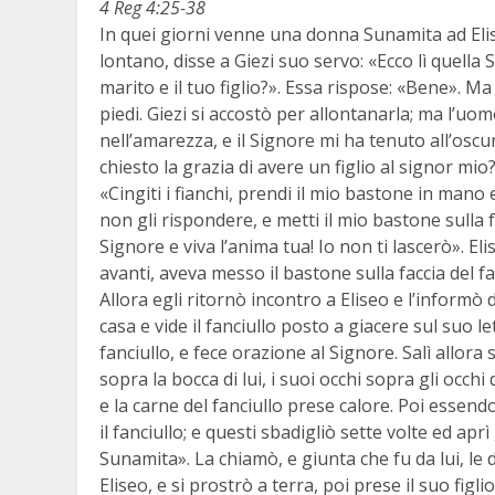
4 Reg 4:25-38
In quei giorni venne una donna Sunamita ad Eli
lontano, disse a Giezi suo servo: «Ecco lì quella S
marito e il tuo figlio?». Essa rispose: «Bene». Ma
piedi. Giezi si accostò per allontanarla; ma l’uom
nell’amarezza, e il Signore mi ha tenuto all’osc
chiesto la grazia di avere un figlio al signor mio
«Cingiti i fianchi, prendi il mio bastone in mano 
non gli rispondere, e metti il mio bastone sulla fa
Signore e viva l’anima tua! Io non ti lascerò». El
avanti, aveva messo il bastone sulla faccia del f
Allora egli ritornò incontro a Eliseo e l’informò 
casa e vide il fanciullo posto a giacere sul suo le
fanciullo, e fece orazione al Signore. Salì allora 
sopra la bocca di lui, i suoi occhi sopra gli occhi d
e la carne del fanciullo prese calore. Poi essendo
il fanciullo; e questi sbadigliò sette volte ed aprì
Sunamita». La chiamò, e giunta che fu da lui, le di
Eliseo, e si prostrò a terra, poi prese il suo figli