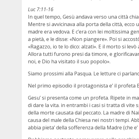
Luc 7:11-16
In quel tempo, Gesù andava verso una città chiam
Mentre si avvicinava alla porta della città, ecco
madre era vedova. E c’era con lei moltissima gent
a pietà, e le disse: «Non piangere». Poi si accostò
«Ragazzo, io te lo dico: alzati». E il morto si le
Allora tutti furono presi da timore, e glorifica
noi, e Dio ha visitato il suo popolo».
Siamo prossimi alla Pasqua. Le letture ci parlan
Nel primo episodio il protagonista e’ il profeta 
Gesu’ si presenta come un profeta. Ripete in mani
di dare la vita. in entrambi i casi si tratta di vite
della morte causata dal peccato. La madre di N
causa del male della Chiesa nei nostri tempi. Ab
abbia pieta’ della sofferenza della Madre (che e’