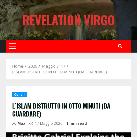
Skip
to
REVELATION VIRGO
content
Primary
Menu
Home
2026
Maggio
17
L’ISLAM DISTRUTTO IN OTTO MINUTI (DA GUARDARE)
Concili
L’ISLAM DISTRUTTO IN OTTO MINUTI (DA
GUARDARE)
Max
17 Maggio 2026
1 min read