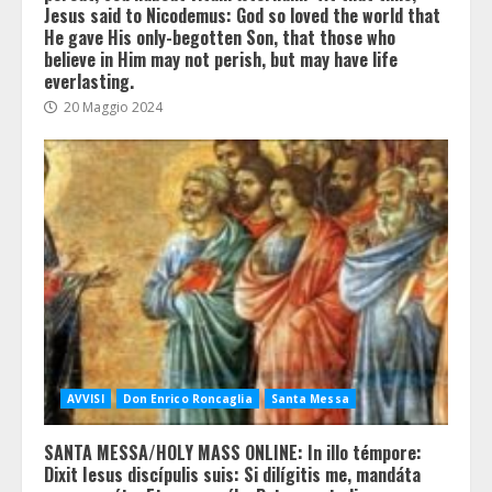
Jesus said to Nicodemus: God so loved the world that
He gave His only-begotten Son, that those who
believe in Him may not perish, but may have life
everlasting.
20 Maggio 2024
AVVISI
Don Enrico Roncaglia
Santa Messa
SANTA MESSA/HOLY MASS ONLINE: In illo témpore:
Dixit Iesus discípulis suis: Si dilígitis me, mandáta