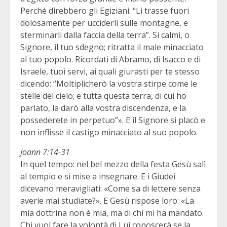
Perché direbbero gli Egiziani: “Li trasse fuori
dolosamente per ucciderli sulle montagne, e
sterminarli dalla faccia della terra”. Si calmi, o
Signore, il tuo sdegno; ritratta il male minacciato
al tuo popolo. Ricordati di Abramo, di Isacco e di
Israele, tuoi servi, ai quali giurasti per te stesso
dicendo: “Moltiplicherò la vostra stirpe come le
stelle del cielo; e tutta questa terra, di cui ho
parlato, la darò alla vostra discendenza, e la
possederete in perpetuo”». E il Signore si placò e
non inflisse il castigo minacciato al suo popolo.
Joann 7:14-31
In quel tempo: nel bel mezzo della festa Gesù salì
al tempio e si mise a insegnare. E i Giudei
dicevano meravigliati: «Come sa di lettere senza
averle mai studiate?». E Gesù rispose loro: «La
mia dottrina non è mia, ma di chi mi ha mandato.
Chi vuol fare la volontà di Lui conoscerà se la