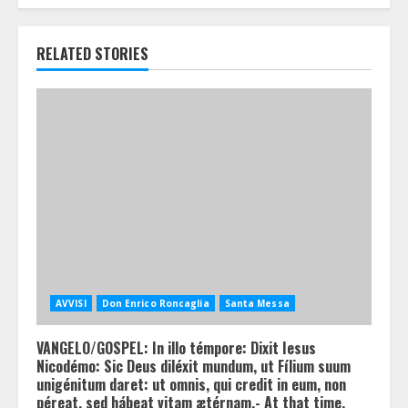
RELATED STORIES
AVVISI
Don Enrico Roncaglia
Santa Messa
VANGELO/GOSPEL: In illo témpore: Dixit Iesus
Nicodémo: Sic Deus diléxit mundum, ut Fílium suum
unigénitum daret: ut omnis, qui credit in eum, non
péreat, sed hábeat vitam ætérnam.- At that time,