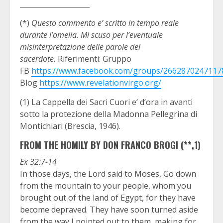
____________________
(*)
Questo commento e’ scritto in tempo reale
durante l’omelia. Mi scuso per l’eventuale
misinterpretazione delle parole del
sacerdote.
Riferimenti: Gruppo
FB
https://www.facebook.com/groups/2662870247117
Blog
https://www.revelationvirgo.org/
(1) La Cappella dei Sacri Cuori e’ d’ora in avanti
sotto la protezione della Madonna Pellegrina di
Montichiari (Brescia, 1946).
FROM THE HOMILY BY DON FRANCO BROGI (**,1)
Ex 32:7-14
In those days, the Lord said to Moses, Go down
from the mountain to your people, whom you
brought out of the land of Egypt, for they have
become depraved. They have soon turned aside
from the way I pointed out to them, making for