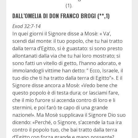
(1).
DALL’OMELIA DI DON FRANCO BROGI (**,1)
Exod 32:7-14
In quei giorni il Signore disse a Mosè: « Va’,
scendi dal monte: il tuo popolo, che tu hai tratto
dalla terra d’Egitto, si è guastato: si sono presto
allontanati dalla via che tu hai loro mostrato; si
sono fatti un vitello di getto, l’hanno adorato, e
immolandogli vittime han detto: ” Ecco, Israele, il
tuo dio che ti ha tratto dalla terra di Egitto”». E il
Signore disse ancora a Mosè: «Vedo bene che
questo popolo è di testa dura; or lasciami fare,
che il mio furore si accenda contro di loro e li
stermini, e poi farò te capo di una grande
nazione!». Ma Mosè supplicava il Signore Dio suo
dicendo: «Perché, o Signore, s’accende la tua ira
contro il popolo tuo, che bai tratto dalla terra
d’Egitto con forza grande e mano possente?