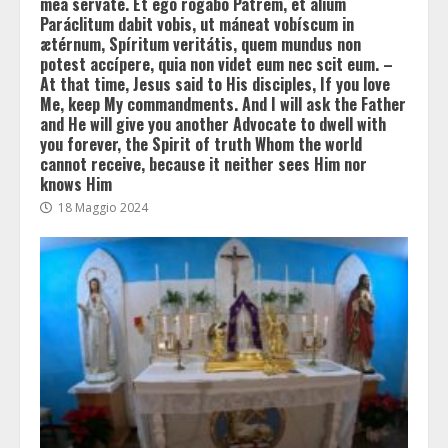
mea serváte. Et ego rogábo Patrem, et alium
Paráclitum dabit vobis, ut máneat vobíscum in
ætérnum, Spíritum veritátis, quem mundus non
potest accípere, quia non videt eum nec scit eum. –
At that time, Jesus said to His disciples, If you love
Me, keep My commandments. And I will ask the Father
and He will give you another Advocate to dwell with
you forever, the Spirit of truth Whom the world
cannot receive, because it neither sees Him nor
knows Him
18 Maggio 2024