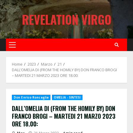
Skip
to
REVELATION VIRGO
content
Primary
Menu
Home
2023
Marzo
21
DALL’OMELIA DI (FROM THE HOMILY BY) DON FRANCO BROGI
– MARTEDI 21 MARZO 2023 ORE 18.00:
Don Enrico Roncaglia
OMELIA - SINTESI
DALL’OMELIA DI (FROM THE HOMILY BY) DON
FRANCO BROGI – MARTEDI 21 MARZO 2023
ORE 18.00: