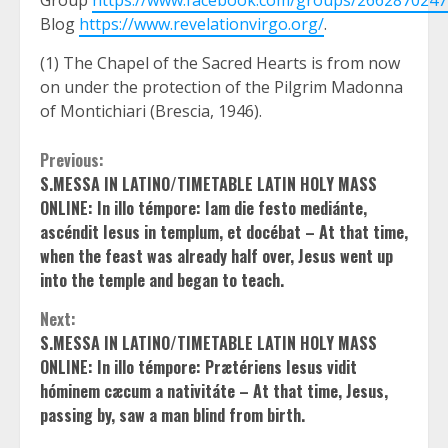
Blog
https://www.revelationvirgo.org/
.
(1) The Chapel of the Sacred Hearts is from now
on under the protection of the Pilgrim Madonna
of Montichiari (Brescia, 1946).
Continue
Previous:
S.MESSA IN LATINO/TIMETABLE LATIN HOLY MASS
Reading
ONLINE: In illo témpore: Iam die festo mediánte,
ascéndit Iesus in templum, et docébat – At that time,
when the feast was already half over, Jesus went up
into the temple and began to teach.
Next:
S.MESSA IN LATINO/TIMETABLE LATIN HOLY MASS
ONLINE: In illo témpore: Prætériens Iesus vidit
hóminem cæcum a nativitáte – At that time, Jesus,
passing by, saw a man blind from birth.