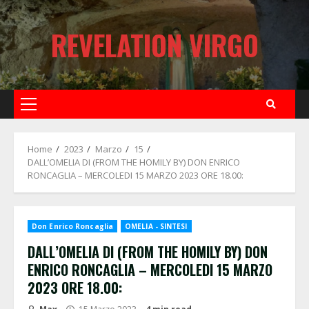
Skip
to
REVELATION VIRGO
content
Primary
Menu
Home
2023
Marzo
15
DALL’OMELIA DI (FROM THE HOMILY BY) DON ENRICO
RONCAGLIA – MERCOLEDI 15 MARZO 2023 ORE 18.00:
Don Enrico Roncaglia
OMELIA - SINTESI
DALL’OMELIA DI (FROM THE HOMILY BY) DON
ENRICO RONCAGLIA – MERCOLEDI 15 MARZO
2023 ORE 18.00: