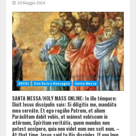
20 Maggio 2024
AVVISI
Don Enrico Roncaglia
Santa Messa
SANTA MESSA/HOLY MASS ONLINE: In illo témpore:
Dixit Iesus discípulis suis: Si dilígitis me, mandáta
mea serváte. Et ego rogábo Patrem, et alium
Paráclitum dabit vobis, ut máneat vobíscum in
ætérnum, Spíritum veritátis, quem mundus non
potest accípere, quia non videt eum nec scit eum. –
At that time, Jesus said to His disciples, If you love