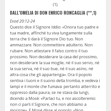
(1).
DALL’OMELIA DI DON ENRICO RONCAGLIA (**,1)
Exod 20:12-24
Questo dice il Signore Iddio: «Onora tuo padre e
tua madre, affinché tu viva lungamente sulla
terra che ti darà il Signore Dio tuo. Non
ammazzare. Non commettere adulterio. Non
rubare. Non attestare il falso contro il tuo
prossimo. Non desiderare la casa del prossimo,
non desiderare la sua moglie, né il suo servo, né
la sua serva, né il suo bue, né il suo asino, né
altra cosa che gli appartenga». Ora il popolo
sentiva i tuoni e il suono della tromba, e vedeva i
lampi e il monte che fumava: pertanto atterrito e
oppresso dalla paura, se ne stava da lungi,
dicendo a Mosè: «Parlaci tu, e noi ascolteremo:
non ci parli il Signore, che non abbiamo a
morirne». E Mosé disse al popolo: «Non