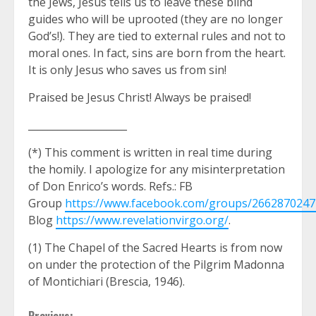
the Jews, Jesus tells us to leave these blind
guides who will be uprooted (they are no longer
God’s!). They are tied to external rules and not to
moral ones. In fact, sins are born from the heart.
It is only Jesus who saves us from sin!
Praised be Jesus Christ! Always be praised!
____________________
(*) This comment is written in real time during
the homily. I apologize for any misinterpretation
of Don Enrico’s words. Refs.: FB
Group
https://www.facebook.com/groups/266287024
Blog
https://www.revelationvirgo.org/
.
(1) The Chapel of the Sacred Hearts is from now
on under the protection of the Pilgrim Madonna
of Montichiari (Brescia, 1946).
Previous: