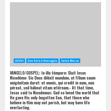
AVVISI
Don Enrico Roncaglia
Santa Messa
VANGELO/GOSPEL: In illo témpore: Dixit Iesus
Nicodémo: Sic Deus diléxit mundum, ut Fílium suum
unigénitum daret: ut omnis, qui credit in eum, non
péreat, sed hábeat vitam ætérnam.- At that time,
Jesus said to Nicodemus: God so loved the world that
He gave His only-begotten Son, that those who
believe in Him may not perish, but may have life
everlasting.