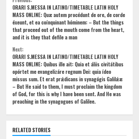
Continue
ORARI S.MESSA IN LATINO/TIMETABLE LATIN HOLY
Reading
MASS ONLINE: Quæ autem procédunt de ore, de corde
éxeunt, et ea coínquinant hóminem: – But the things
that proceed out of the mouth come from the heart,
and it is they that defile a man
Next:
ORARI S.MESSA IN LATINO/TIMETABLE LATIN HOLY
MASS ONLINE: Quibus ille ait: Quia et áliis civitátibus
opórtet me evangelizáre regnum Dei: quia ídeo
missus sum. Et erat prǽdicans in synagógis Galilǽæ
– But He said to them, I must proclaim the kingdom
of God, for this is why I have been sent. And He was
preaching in the synagogues of Galilee.
RELATED STORIES