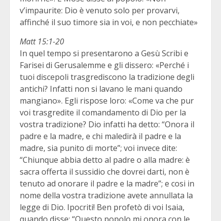
v’impaurite: Dio è venuto solo per provarvi,
affinché il suo timore sia in voi, e non pecchiate»
Matt 15:1-20
In quel tempo si presentarono a Gesù Scribi e
Farisei di Gerusalemme e gli dissero: «Perché i
tuoi discepoli trasgrediscono la tradizione degli
antichi? Infatti non si lavano le mani quando
mangiano». Egli rispose loro: «Come va che pur
voi trasgredite il comandamento di Dio per la
vostra tradizione? Dio infatti ha detto: “Onora il
padre e la madre, e chi maledirà il padre e la
madre, sia punito di morte”; voi invece dite:
“Chiunque abbia detto al padre o alla madre: è
sacra offerta il sussidio che dovrei darti, non è
tenuto ad onorare il padre e la madre”; e cosi in
nome della vostra tradizione avete annullata la
legge di Dio. Ipocriti! Ben profetò di voi Isaia,
quando disse: “Questo popolo mi onora con le