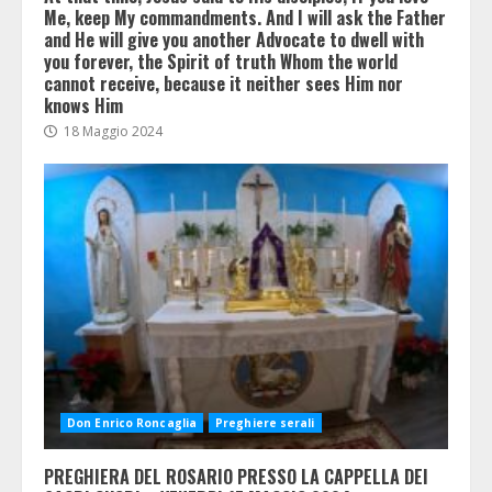
Me, keep My commandments. And I will ask the Father
and He will give you another Advocate to dwell with
you forever, the Spirit of truth Whom the world
cannot receive, because it neither sees Him nor
knows Him
18 Maggio 2024
Don Enrico Roncaglia
Preghiere serali
PREGHIERA DEL ROSARIO PRESSO LA CAPPELLA DEI