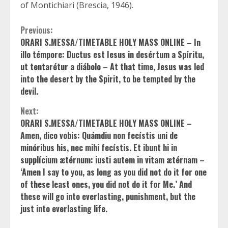
of Montichiari (Brescia, 1946).
Continue
Previous:
ORARI S.MESSA/TIMETABLE HOLY MASS ONLINE – In
Reading
illo témpore: Ductus est Iesus in desértum a Spíritu,
ut tentarétur a diábolo – At that time, Jesus was led
into the desert by the Spirit, to be tempted by the
devil.
Next:
ORARI S.MESSA/TIMETABLE HOLY MASS ONLINE –
Amen, dico vobis: Quámdiu non fecístis uni de
minóribus his, nec mihi fecístis. Et ibunt hi in
supplícium ætérnum: iusti autem in vitam ætérnam –
‘Amen I say to you, as long as you did not do it for one
of these least ones, you did not do it for Me.’ And
these will go into everlasting, punishment, but the
just into everlasting life.