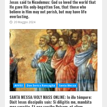
Jesus said to Nicodemus: God so loved the world that
He gave His only-begotten Son, that those who
believe in Him may not perish, but may have life
everlasting.
20 Maggio 2024
AVVISI
Don Enrico Roncaglia
Santa Messa
SANTA MESSA/HOLY MASS ONLINE: In illo témpore:
Dixit Iesus discípulis suis: Si dilígitis me, mandáta
mea serváte. Et ego rogábo Patrem, et alium