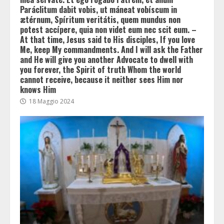
Paráclitum dabit vobis, ut máneat vobíscum in
ætérnum, Spíritum veritátis, quem mundus non
potest accípere, quia non videt eum nec scit eum. –
At that time, Jesus said to His disciples, If you love
Me, keep My commandments. And I will ask the Father
and He will give you another Advocate to dwell with
you forever, the Spirit of truth Whom the world
cannot receive, because it neither sees Him nor
knows Him
18 Maggio 2024