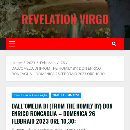
Skip
to
REVELATION VIRGO
content
Primary
Menu
Home
2023
Febbraio
26
DALL’OMELIA DI (FROM THE HOMILY BY) DON ENRICO
RONCAGLIA – DOMENICA 26 FEBBRAIO 2023 ORE 10.30:
Don Enrico Roncaglia
OMELIA - SINTESI
DALL’OMELIA DI (FROM THE HOMILY BY) DON
ENRICO RONCAGLIA – DOMENICA 26
FEBBRAIO 2023 ORE 10.30: