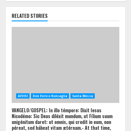
RELATED STORIES
AVVISI
Don Enrico Roncaglia
Santa Messa
VANGELO/GOSPEL: In illo témpore: Dixit Iesus
Nicodémo: Sic Deus diléxit mundum, ut Fílium suum
unigénitum daret: ut omnis, qui credit in eum, non
péreat, sed hábeat vitam ætérnam.- At that time,