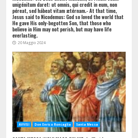
unigénitum daret: ut omnis, qui credit in eum, non
péreat, sed hábeat vitam ætérnam.- At that time,
Jesus said to Nicodemus: God so loved the world that
He gave His only-begotten Son, that those who
believe in Him may not perish, but may have life
everlasting.
20 Maggio 2024
AVVISI
Don Enrico Roncaglia
Santa Messa