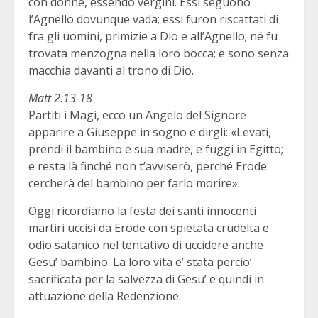
con donne, essendo vergini. Essi seguono
l’Agnello dovunque vada; essi furon riscattati di
fra gli uomini, primizie a Dio e all’Agnello; né fu
trovata menzogna nella loro bocca; e sono senza
macchia davanti al trono di Dio.
Matt 2:13-18
Partiti i Magi, ecco un Angelo del Signore
apparire a Giuseppe in sogno e dirgli: «Levati,
prendi il bambino e sua madre, e fuggi in Egitto;
e resta là finché non t’avviserò, perché Erode
cercherà del bambino per farlo morire».
Oggi ricordiamo la festa dei santi innocenti
martiri uccisi da Erode con spietata crudelta e
odio satanico nel tentativo di uccidere anche
Gesu’ bambino. La loro vita e’ stata percio’
sacrificata per la salvezza di Gesu’ e quindi in
attuazione della Redenzione.