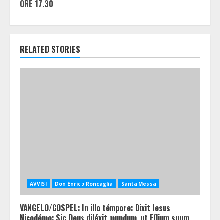
ORE 17.30
RELATED STORIES
AVVISI
Don Enrico Roncaglia
Santa Messa
VANGELO/GOSPEL: In illo témpore: Dixit Iesus
Nicodémo: Sic Deus diléxit mundum, ut Fílium suum