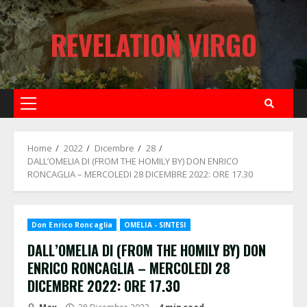
Skip
to
REVELATION VIRGO
content
Primary
Menu
Home
2022
Dicembre
28
DALL’OMELIA DI (FROM THE HOMILY BY) DON ENRICO
RONCAGLIA – MERCOLEDI 28 DICEMBRE 2022: ORE 17.30
Don Enrico Roncaglia
OMELIA - SINTESI
DALL’OMELIA DI (FROM THE HOMILY BY) DON
ENRICO RONCAGLIA – MERCOLEDI 28
DICEMBRE 2022: ORE 17.30