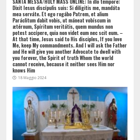
SANTA MESSA/HOLY MASS ONLINE: In illo témpore:
Dixit Iesus discípulis suis: Si dilígitis me, mandáta
mea serváte. Et ego rogábo Patrem, et alium
Paráclitum dabit vobis, ut máneat vobíscum in
ætérnum, Spíritum veritátis, quem mundus non
potest accípere, quia non videt eum nec scit eum. –
At that time, Jesus said to His disciples, If you love
Me, keep My commandments. And I will ask the Father
and He will give you another Advocate to dwell with
you forever, the Spirit of truth Whom the world
cannot receive, because it neither sees Him nor
knows Him
18 Maggio 2024