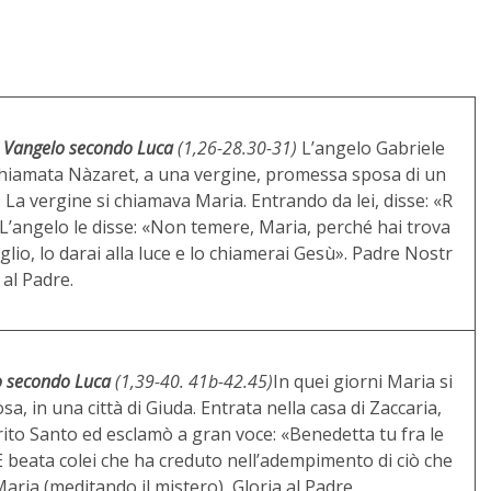
 Vangelo secondo Luca
(1,26-28.30-31)
L’angelo Gabriele
, chiamata Nàzaret, a una vergine, promessa sposa di un
La vergine si chiamava Maria. Entrando da lei, disse: «R
». L’angelo le disse: «Non temere, Maria, perché hai trova
glio, lo darai alla luce e lo chiamerai Gesù». Padre Nostr
 al Padre.
o secondo Luca
(1,39-40. 41b-42.45)
In quei giorni Maria si
a, in una città di Giuda. Entrata nella casa di Zaccaria,
irito Santo ed esclamò a gran voce: «Benedetta tu fra le
E beata colei che ha creduto nell’adempimento di ciò che
aria (meditando il mistero), Gloria al Padre.