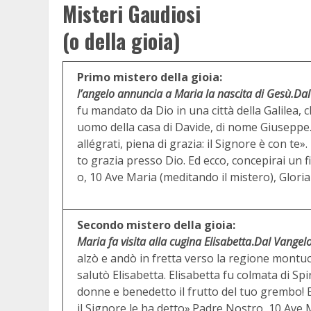
Misteri Gaudiosi
(o della gioia)
Primo mistero della gioia:
l’angelo annuncia a Maria la nascita di Gesù.
Dal
fu mandato da Dio in una città della Galilea
uomo della casa di Davide, di nome Giuseppe. 
allégrati, piena di grazia: il Signore è con te
to grazia presso Dio. Ed ecco, concepirai un fi
o, 10 Ave Maria (meditando il mistero), Gloria
Secondo mistero della gioia:
Maria fa visita alla cugina Elisabetta
.
Dal Vangel
alzò e andò in fretta verso la regione montuos
salutò Elisabetta. Elisabetta fu colmata di Sp
donne e benedetto il frutto del tuo grembo! 
il Signore le ha detto».Padre Nostro, 10 Ave M