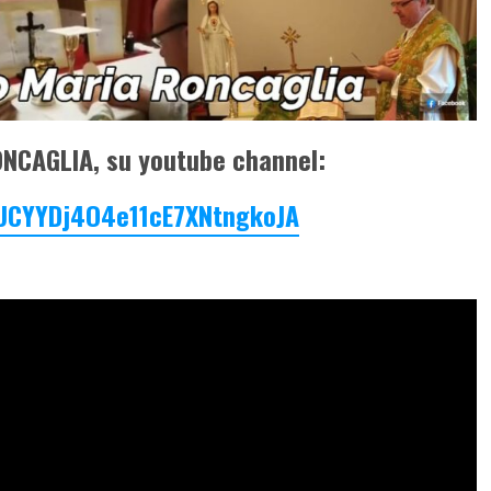
NCAGLIA, su youtube channel:
/UCYYDj4O4e11cE7XNtngkoJA