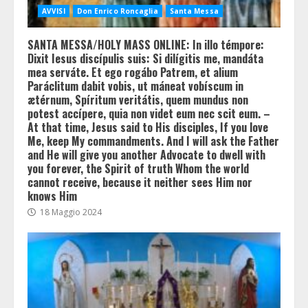
AVVISI
Don Enrico Roncaglia
Santa Messa
SANTA MESSA/HOLY MASS ONLINE: In illo témpore:
Dixit Iesus discípulis suis: Si dilígitis me, mandáta
mea serváte. Et ego rogábo Patrem, et alium
Paráclitum dabit vobis, ut máneat vobíscum in
ætérnum, Spíritum veritátis, quem mundus non
potest accípere, quia non videt eum nec scit eum. –
At that time, Jesus said to His disciples, If you love
Me, keep My commandments. And I will ask the Father
and He will give you another Advocate to dwell with
you forever, the Spirit of truth Whom the world
cannot receive, because it neither sees Him nor
knows Him
18 Maggio 2024