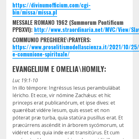
https://divinumofficium.com/cgi-
bin/missa/missa.pl
MESSALE ROMANO 1962 (Summorum Pontificum
PPBXVI):
http://www.straordinaria.net/MVC/View/Sl
COMMUNIO PREGHIERE\PRAYERS:
https://www.proselitismodellascienza.it/2021/10/2
e-comunione-spirituale/
EVANGELIUM E OMELIA\HOMILY:
Luc 19:1-10
In illo témpore: Ingréssus Iesus perambulábat
Iéricho. Et ecce, vir nómine Zachǽus: et hic
princeps erat publicanórum, et ipse dives: et
quærébat vidére Iesum, quis esset: et non
póterat præ turba, quia statúra pusíllus erat. Et
præcúrrens ascéndit in árborem sycómorum, ut
vidéret eum; quia inde erat transitúrus. Et cum