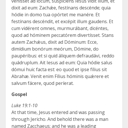
venísset ad locum, suspíciens Iesus vidit illum, et
dixit ad eum: Zachǽe, festínans descénde; quia
hódie in domo tua opórtet me manére. Et
festínans descéndit, et excépit illum gaudens. Et
cum vidérent omnes, murmurábant, dicéntes,
quod ad hóminem peccatórem divertísset. Stans
autem Zachǽus, dixit ad Dóminum: Ecce,
dimídium bonórum meórum, Dómine, do
paupéribus: et si quid áliquem defraudávi, reddo
quádruplum. Ait Iesus ad eum: Quia hódie salus
dómui huic facta est: eo quod et ipse fílius sit
Abrahæ. Venit enim Fílius hóminis quǽrere et
salvum fácere, quod períerat.
Gospel
Luke 19:1-10
At that time, Jesus entered and was passing
through Jericho. And behold there was a man
named Zacchaeus; and he was a leading