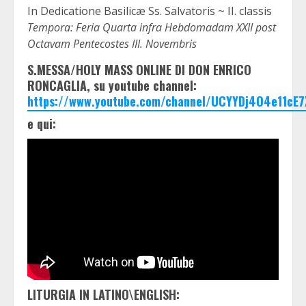
In Dedicatione Basilicæ Ss. Salvatoris ~ II. classis
Tempora: Feria Quarta infra Hebdomadam XXII post
Octavam Pentecostes III. Novembris
S.MESSA/HOLY MASS ONLINE DI DON ENRICO
RONCAGLIA, su youtube channel:
https://www.youtube.com/channel/UCYYDj4O4e11cE7
e qui:
LITURGIA IN LATINO\ENGLISH: