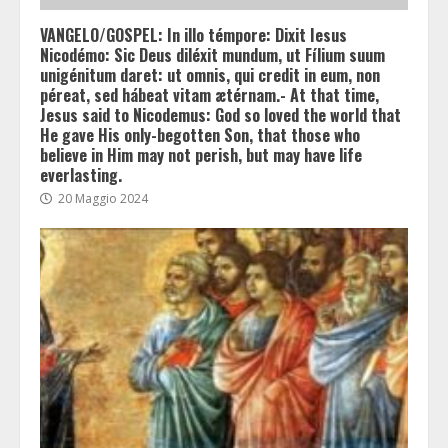
VANGELO/GOSPEL: In illo témpore: Dixit Iesus
Nicodémo: Sic Deus diléxit mundum, ut Fílium suum
unigénitum daret: ut omnis, qui credit in eum, non
péreat, sed hábeat vitam ætérnam.- At that time,
Jesus said to Nicodemus: God so loved the world that
He gave His only-begotten Son, that those who
believe in Him may not perish, but may have life
everlasting.
20 Maggio 2024