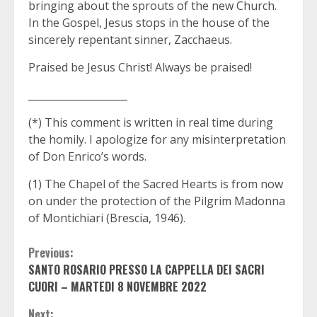
bringing about the sprouts of the new Church.
In the Gospel, Jesus stops in the house of the
sincerely repentant sinner, Zacchaeus.
Praised be Jesus Christ! Always be praised!
____________________
(*) This comment is written in real time during
the homily. I apologize for any misinterpretation
of Don Enrico’s words.
(1) The Chapel of the Sacred Hearts is from now
on under the protection of the Pilgrim Madonna
of Montichiari (Brescia, 1946).
Continue
Previous:
SANTO ROSARIO PRESSO LA CAPPELLA DEI SACRI
Reading
CUORI – MARTEDI 8 NOVEMBRE 2022
Next: