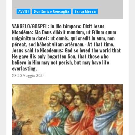
AVVISI
Don Enrico Roncaglia
Santa Messa
VANGELO/GOSPEL: In illo témpore: Dixit Iesus
Nicodémo: Sic Deus diléxit mundum, ut Fílium suum
unigénitum daret: ut omnis, qui credit in eum, non
péreat, sed hábeat vitam ætérnam.- At that time,
Jesus said to Nicodemus: God so loved the world that
He gave His only-begotten Son, that those who
believe in Him may not perish, but may have life
everlasting.
20 Maggio 2024