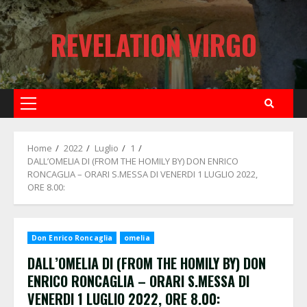
Skip
to
REVELATION VIRGO
content
Primary
Menu
Home
2022
Luglio
1
DALL’OMELIA DI (FROM THE HOMILY BY) DON ENRICO
RONCAGLIA – ORARI S.MESSA DI VENERDI 1 LUGLIO 2022,
ORE 8.00:
Don Enrico Roncaglia
omelia
DALL’OMELIA DI (FROM THE HOMILY BY) DON
ENRICO RONCAGLIA – ORARI S.MESSA DI
VENERDI 1 LUGLIO 2022, ORE 8.00: