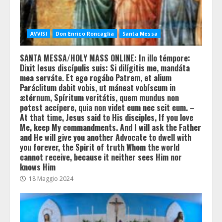
AVVISI
Don Enrico Roncaglia
Santa Messa
SANTA MESSA/HOLY MASS ONLINE: In illo témpore:
Dixit Iesus discípulis suis: Si dilígitis me, mandáta
mea serváte. Et ego rogábo Patrem, et alium
Paráclitum dabit vobis, ut máneat vobíscum in
ætérnum, Spíritum veritátis, quem mundus non
potest accípere, quia non videt eum nec scit eum. –
At that time, Jesus said to His disciples, If you love
Me, keep My commandments. And I will ask the Father
and He will give you another Advocate to dwell with
you forever, the Spirit of truth Whom the world
cannot receive, because it neither sees Him nor
knows Him
18 Maggio 2024