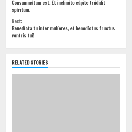
Reading
Consummátum est. Et inclináto cápite trádidit
spíritum.
Next:
Benedícta tu inter mulíeres, et benedíctus fructus
ventris tui!
RELATED STORIES