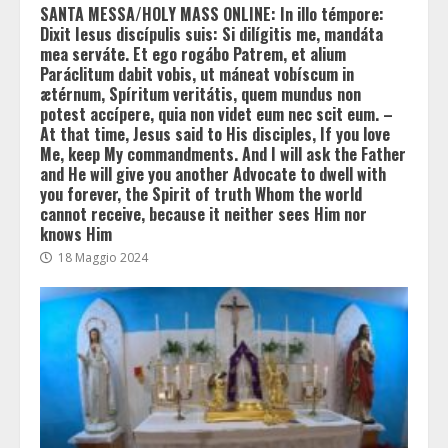
SANTA MESSA/HOLY MASS ONLINE: In illo témpore:
Dixit Iesus discípulis suis: Si dilígitis me, mandáta
mea serváte. Et ego rogábo Patrem, et alium
Paráclitum dabit vobis, ut máneat vobíscum in
ætérnum, Spíritum veritátis, quem mundus non
potest accípere, quia non videt eum nec scit eum. –
At that time, Jesus said to His disciples, If you love
Me, keep My commandments. And I will ask the Father
and He will give you another Advocate to dwell with
you forever, the Spirit of truth Whom the world
cannot receive, because it neither sees Him nor
knows Him
18 Maggio 2024