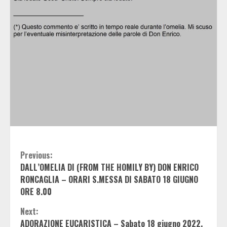
Continue
Previous:
DALL’OMELIA DI (FROM THE HOMILY BY) DON ENRICO
Reading
RONCAGLIA – ORARI S.MESSA DI SABATO 18 GIUGNO
ORE 8.00
Next:
ADORAZIONE EUCARISTICA – Sabato 18 giugno 2022,