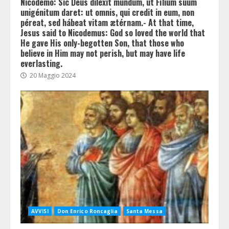
Nicodémo: Sic Deus diléxit mundum, ut Fílium suum
unigénitum daret: ut omnis, qui credit in eum, non
péreat, sed hábeat vitam ætérnam.- At that time,
Jesus said to Nicodemus: God so loved the world that
He gave His only-begotten Son, that those who
believe in Him may not perish, but may have life
everlasting.
20 Maggio 2024
AVVISI
Don Enrico Roncaglia
Santa Messa