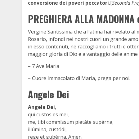
conversione dei poveri peccatori.
[
Seconda Pre
PREGHIERA ALLA MADONNA 
Vergine Santissima che a Fatima hai rivelato al m
Rosario, infondi nei nostri cuori un grande amo
in esso contenuti, ne raccogliamo i frutti e ott
maggior gloria di Dio e a vantaggio delle anime 
– 7 Ave Maria
– Cuore Immacolato di Maria, prega per noi.
Angele Dei
Angele Dei
,
qui custos es mei,
me, tibi commíssum pietáte supérna,
illúmina, custódi,
rege et gubérna. Amen.