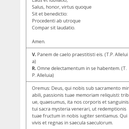
Laus et iubilatio,
Salus, honor, virtus quoque
Sit et benedictio:
Procedenti ab utroque
Compar sit laudatio.
Amen.
V.
Panem de caelo praestitisti eis. (T.P. Allelui
a)
R.
Omne delectamentum in se habentem. (T.
P. Alleluia)
Oremus: Deus, qui nobis sub sacramento mir
abili, passionis tuae memoriam reliquisti: trib
ue, quaesumus, ita nos corporis et sanguinis
tui sacra mysteria venerari, ut redemptionis
tuae fructum in nobis iugiter sentiamus. Qui
vivis et regnas in saecula saeculorum.