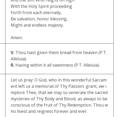
And the Son Who reigns on high
With the Holy Spirit proceeding
Forth from each eternally,
Be salvation, honor blessing,
Might and endless majesty.
Amen.
V.
Thou hast given them bread from heaven (P.T.
Alleluia).
R.
Having within it all sweetness (P.T. Alleluia).
Let us pray: O God, who in this wonderful Sacram
ent left us a memorial of Thy Passion: grant, we i
mplore Thee, that we may so venerate the sacred
mysteries of Thy Body and Blood, as always to be
conscious of the fruit of Thy Redemption. Thou w
ho livest and reignest forever and ever.