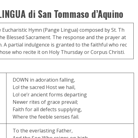
INGUA di San Tommaso d’Aquino
e Eucharistic Hymn (Pange Lingua) composed by St. Th
the Blessed Sacrament. The response and the prayer at
n. A partial indulgence is granted to the faithful who rec
 those who recite it on Holy Thursday or Corpus Christi.
DOWN in adoration falling,
Lo! the sacred Host we hail,
Lo! oe’r ancient forms departing
Newer rites of grace prevail;
Faith for all defects supplying,
Where the feeble senses fail.
To the everlasting Father,