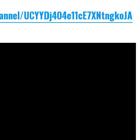
hannel/UCYYDj4O4e11cE7XNtngkoJA