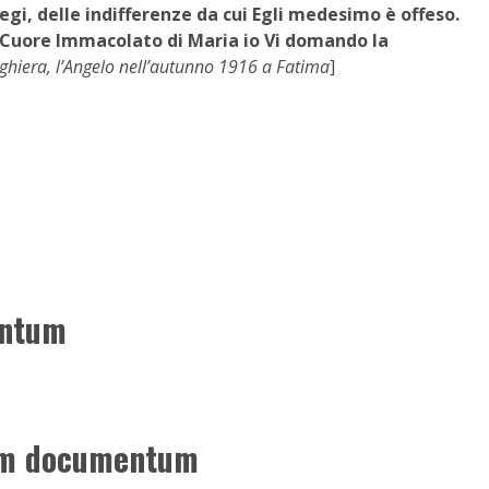
legi, delle indifferenze da cui Egli medesimo è offeso.
el Cuore Immacolato di Maria io Vi domando la
hiera, l’Angelo nell’autunno 1916 a Fatima
]
entum
uum documentum