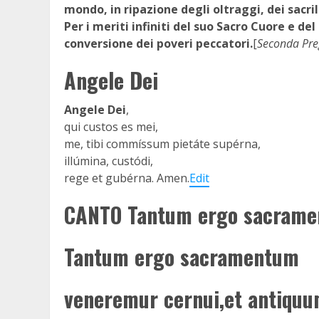
mondo, in ripazione degli oltraggi, dei sacri
Per i meriti infiniti del suo Sacro Cuore e d
conversione dei poveri peccatori.
[
Seconda Preg
Angele Dei
Angele Dei
,
qui custos es mei,
me, tibi commíssum pietáte supérna,
illúmina, custódi,
rege et gubérna. Amen.
Edit
CANTO Tantum ergo sacram
Tantum ergo sacramentum
veneremur cernui,et antiq