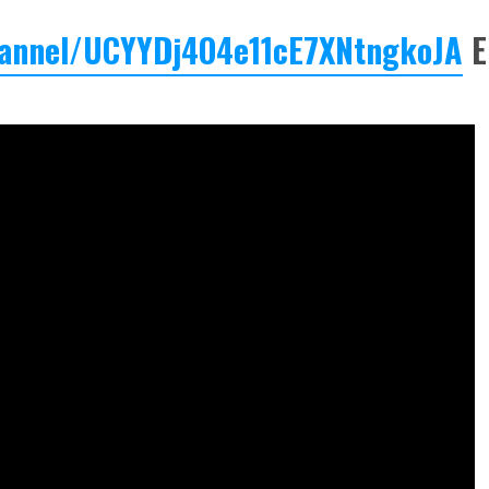
hannel/UCYYDj4O4e11cE7XNtngkoJA
E