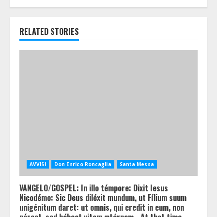
RELATED STORIES
AVVISI
Don Enrico Roncaglia
Santa Messa
VANGELO/GOSPEL: In illo témpore: Dixit Iesus
Nicodémo: Sic Deus diléxit mundum, ut Fílium suum
unigénitum daret: ut omnis, qui credit in eum, non