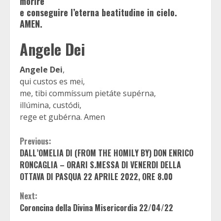
morire
e conseguire l’eterna beatitudine in cielo.
AMEN.
Angele Dei
Angele Dei
,
qui custos es mei,
me, tibi commíssum pietáte supérna,
illúmina, custódi,
rege et gubérna. Amen
Continue
Previous:
DALL’OMELIA DI (FROM THE HOMILY BY) DON ENRICO
Reading
RONCAGLIA
– ORARI S.MESSA DI VENERDI DELLA
OTTAVA DI PASQUA 22 APRILE 2022, ORE 8.00
Next:
Coroncina della Divina Misericordia 22/04/22