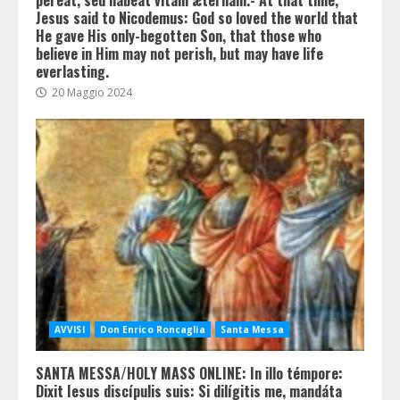
péreat, sed hábeat vitam ætérnam.- At that time,
Jesus said to Nicodemus: God so loved the world that
He gave His only-begotten Son, that those who
believe in Him may not perish, but may have life
everlasting.
20 Maggio 2024
AVVISI
Don Enrico Roncaglia
Santa Messa
SANTA MESSA/HOLY MASS ONLINE: In illo témpore:
Dixit Iesus discípulis suis: Si dilígitis me, mandáta