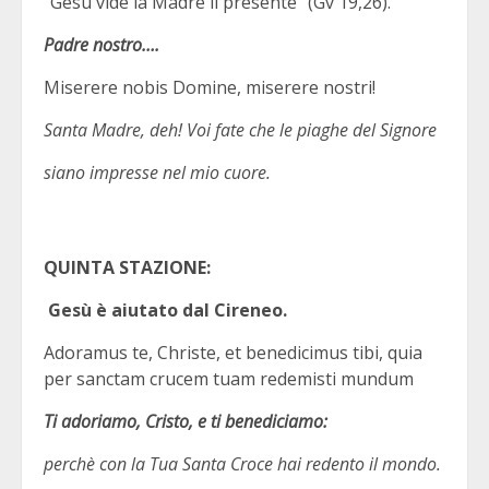
“Gesù vide la Madre lì presente” (Gv 19,26).
Padre nostro….
Miserere nobis Domine, miserere nostri!
Santa Madre, deh! Voi fate che le piaghe del Signore
siano impresse nel mio cuore.
Q
UINTA STAZIONE:
Gesù è aiutato dal Cireneo.
Adoramus te, Christe, et benedicimus tibi, quia
per sanctam crucem tuam redemisti mundum
Ti adoriamo, Cristo, e ti benediciamo:
perchè con la Tua Santa Croce hai redento il mondo.