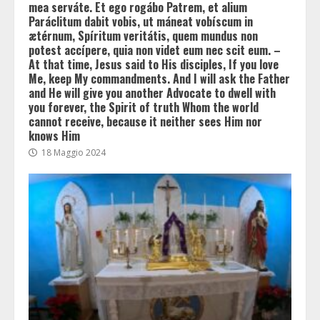
mea serváte. Et ego rogábo Patrem, et alium
Paráclitum dabit vobis, ut máneat vobíscum in
ætérnum, Spíritum veritátis, quem mundus non
potest accípere, quia non videt eum nec scit eum. –
At that time, Jesus said to His disciples, If you love
Me, keep My commandments. And I will ask the Father
and He will give you another Advocate to dwell with
you forever, the Spirit of truth Whom the world
cannot receive, because it neither sees Him nor
knows Him
18 Maggio 2024