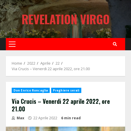
Skip
to
REVELATION VIRGO
content
Primary
Menu
Home
2022
Aprile
22
Via Crucis – Venerdi 22 aprile 2022, ore 21.00
Don Enrico Roncaglia
Preghiere serali
Via Crucis – Venerdi 22 aprile 2022, ore
21.00
Max
22 Aprile 2022
6 min read