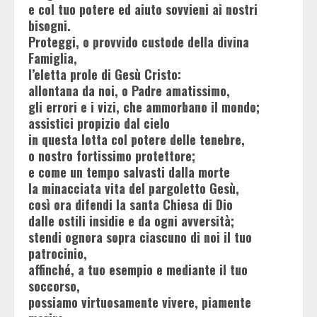
e col tuo potere ed aiuto sovvieni ai nostri
bisogni.
Proteggi, o provvido custode della divina
Famiglia,
l’eletta prole di Gesù Cristo:
allontana da noi, o Padre amatissimo,
gli errori e i vizi, che ammorbano il mondo;
assistici propizio dal cielo
in questa lotta col potere delle tenebre,
o nostro fortissimo protettore;
e come un tempo salvasti dalla morte
la minacciata vita del pargoletto Gesù,
così ora difendi la santa Chiesa di Dio
dalle ostili insidie e da ogni avversità;
stendi ognora sopra ciascuno di noi il tuo
patrocinio,
affinché, a tuo esempio e mediante il tuo
soccorso,
possiamo virtuosamente vivere, piamente