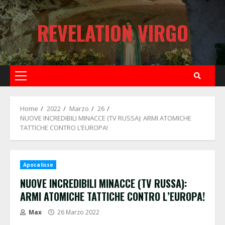
Skip
to
REVELATION VIRGO
content
Primary
Menu
Home
2022
Marzo
26
NUOVE INCREDIBILI MINACCE (TV RUSSA): ARMI ATOMICHE
TATTICHE CONTRO L’EUROPA!
Apocalisse
NUOVE INCREDIBILI MINACCE (TV RUSSA):
ARMI ATOMICHE TATTICHE CONTRO L’EUROPA!
Max
26 Marzo 2022