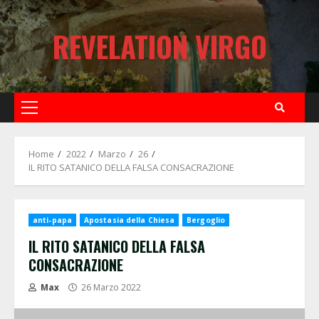
Skip
to
REVELATION VIRGO
content
Primary
Menu
Home
2022
Marzo
26
IL RITO SATANICO DELLA FALSA CONSACRAZIONE
anti-papa
Apostasia della Chiesa
Bergoglio
IL RITO SATANICO DELLA FALSA
CONSACRAZIONE
Max
26 Marzo 2022