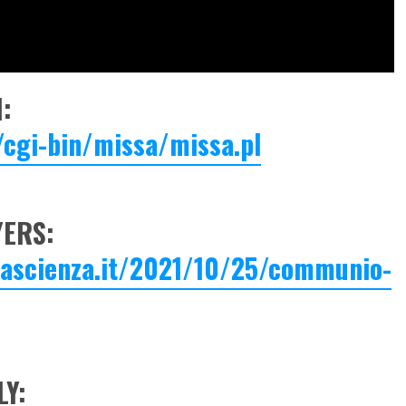
:
/cgi-bin/missa/missa.pl
ERS:
lascienza.it/2021/10/25/communio-
LY: