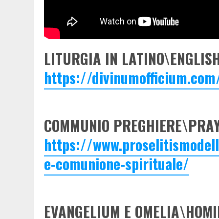
LITURGIA IN LATINO\ENGLISH
https://divinumofficium.com
COMMUNIO PREGHIERE\PRAY
https://www.proselitismodel
e-comunione-spirituale/
EVANGELIUM E OMELIA\HOMI