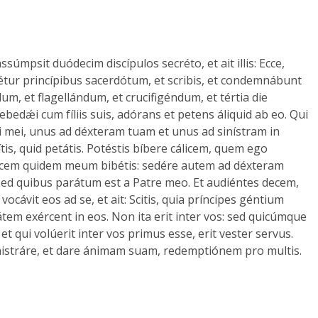
úmpsit duódecim discípulos secréto, et ait illis: Ecce,
étur princípibus sacerdótum, et scribis, et condemnábunt
m, et flagellándum, et crucifigéndum, et tértia die
bedǽi cum fíliis suis, adórans et petens áliquid ab eo. Qui
o fílii mei, unus ad déxteram tuam et unus ad sinístram in
is, quid petátis. Potéstis bíbere cálicem, quem ego
Cálicem quidem meum bibétis: sedére autem ad déxteram
sed quibus parátum est a Patre meo. Et audiéntes decem,
ocávit eos ad se, et ait: Scitis, quia príncipes géntium
em exércent in eos. Non ita erit inter vos: sed quicúmque
: et qui volúerit inter vos primus esse, erit vester servus.
ministráre, et dare ánimam suam, redemptiónem pro multis.