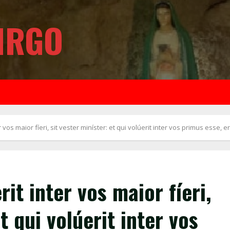
IRGO
os maior fíeri, sit vester miníster: et qui volúerit inter vos primus esse, e
it inter vos maior fíeri,
t qui volúerit inter vos