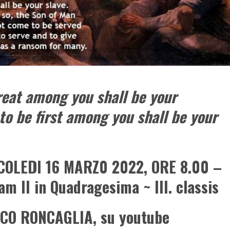
eat among you shall be your
to be first among you shall be your
COLEDI 16 MARZ0 2022, ORE 8.00 –
m II in Quadragesima ~ III. classis
CO RONCAGLIA, su youtube