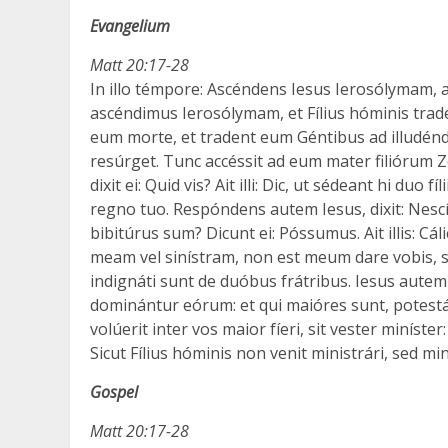
Evangelium
Matt 20:17-28
In illo témpore: Ascéndens Iesus Ierosólymam, ass
ascéndimus Ierosólymam, et Fílius hóminis trad
eum morte, et tradent eum Géntibus ad illudéndu
resúrget. Tunc accéssit ad eum mater filiórum Ze
dixit ei: Quid vis? Ait illi: Dic, ut sédeant hi du
regno tuo. Respóndens autem Iesus, dixit: Nescít
bibitúrus sum? Dicunt ei: Póssumus. Ait illis: 
meam vel sinístram, non est meum dare vobis, 
indignáti sunt de duóbus frátribus. Iesus autem v
dominántur eórum: et qui maióres sunt, potestát
volúerit inter vos maior fíeri, sit vester miníster
Sicut Fílius hóminis non venit ministrári, sed 
Gospel
Matt 20:17-28