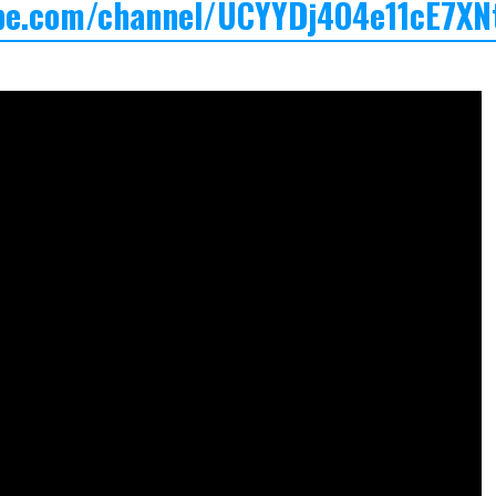
be.com/channel/UCYYDj4O4e11cE7XN