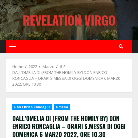
Skip
to
REVELATION VIRGO
content
Primary
Menu
Home
2022
Marzo
6
DALL’OMELIA DI (FROM THE HOMILY BY) DON ENRICO
RONCAGLIA – ORARI S.MESSA DI OGGI DOMENICA 6 MARZ0
2022, ORE 10.30
Don Enrico Roncaglia
Omelia
DALL’OMELIA DI (FROM THE HOMILY BY) DON
ENRICO RONCAGLIA
– ORARI S.MESSA DI OGGI
DOMENICA 6 MARZ0 2022, ORE 10.30