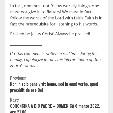
In fact, one must not follow worldly things, one
must not give in to flattery! We must in fact
follow the words of the Lord with faith. Faith is in
fact the prerequisite for listening to his words.
Praised be Jesus Christ! Always be praised!
__________________
(*)
This comment is written in real time during the
homily. I apologize for any misinterpretation of Don
Enrico’s words
.
Continue
Previous:
Non in solo pane vivit homo, sed in omni verbo, quod
Reading
procédit de ore Dei
Next:
CORONCINA A DIO PADRE – DOMENICA 6 marzo 2022,
ore 21.00