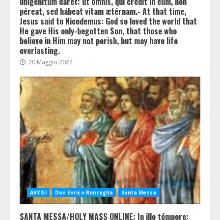
unigénitum daret: ut omnis, qui credit in eum, non
péreat, sed hábeat vitam ætérnam.- At that time,
Jesus said to Nicodemus: God so loved the world that
He gave His only-begotten Son, that those who
believe in Him may not perish, but may have life
everlasting.
20 Maggio 2024
AVVISI
Don Enrico Roncaglia
Santa Messa
SANTA MESSA/HOLY MASS ONLINE: In illo témpore: