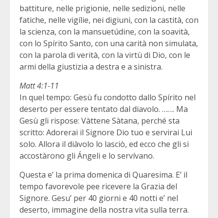
battiture, nelle prigionie, nelle sedizioni, nelle
fatiche, nelle vigílie, nei digiuni, con la castità, con
la scienza, con la mansuetúdine, con la soavità,
con lo Spírito Santo, con una carità non simulata,
con la parola di verità, con la virtù di Dio, con le
armi della giustizia a destra e a sinistra.
Matt 4:1-11
In quel tempo: Gesù fu condotto dallo Spírito nel
deserto per essere tentato dal diavolo. ……. Ma
Gesù gli rispose: Vàttene Sàtana, perché sta
scritto: Adorerai il Signore Dio tuo e servirai Lui
solo. Allora il diàvolo lo lasciò, ed ecco che gli si
accostàrono gli Ángeli e lo servívano.
Questa e’ la prima domenica di Quaresima. E’ il
tempo favorevole pee ricevere la Grazia del
Signore. Gesu’ per 40 giorni e 40 notti e’ nel
deserto, immagine della nostra vita sulla terra.