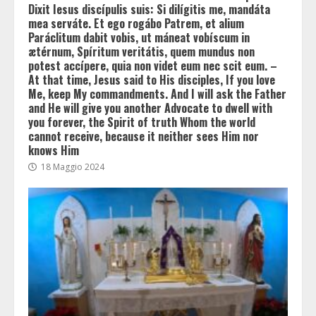
Dixit Iesus discípulis suis: Si dilígitis me, mandáta
mea serváte. Et ego rogábo Patrem, et alium
Paráclitum dabit vobis, ut máneat vobíscum in
ætérnum, Spíritum veritátis, quem mundus non
potest accípere, quia non videt eum nec scit eum. –
At that time, Jesus said to His disciples, If you love
Me, keep My commandments. And I will ask the Father
and He will give you another Advocate to dwell with
you forever, the Spirit of truth Whom the world
cannot receive, because it neither sees Him nor
knows Him
18 Maggio 2024