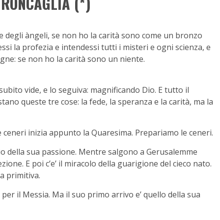
 RONCAGLIA (*)
i e degli àngeli, se non ho la carità sono come un bronzo
i la profezia e intendessi tutti i misteri e ogni scienza, e
agne: se non ho la carità sono un niente.
 subito vide, e lo seguiva: magnificando Dio. E tutto il
tano queste tre cose: la fede, la speranza e la carità, ma la
e ceneri inizia appunto la Quaresima. Prepariamo le ceneri.
ncio della sua passione. Mentre salgono a Gerusalemme
one. E poi c’e’ il miracolo della guarigione del cieco nato.
a primitiva.
per il Messia. Ma il suo primo arrivo e’ quello della sua