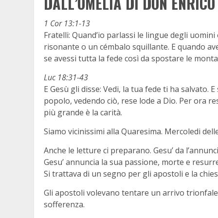
DALL’OMELIA DI DON ENRICO
1 Cor 13:1-13
Fratelli: Quand’io parlassi le lingue degli uomin
risonante o un cémbalo squillante. E quando avess
se avessi tutta la fede così da spostare le mont
Luc 18:31-43
E Gesù gli disse: Vedi, la tua fede ti ha salvato. E
popolo, vedendo ciò, rese lode a Dio. Per ora res
più grande è la carità.
Siamo vicinissimi alla Quaresima. Mercoledi dell
Anche le letture ci preparano. Gesu’ da l’annu
Gesu’ annuncia la sua passione, morte e resurrezi
Si trattava di un segno per gli apostoli e la chies
Gli apostoli volevano tentare un arrivo trionfale 
sofferenza.