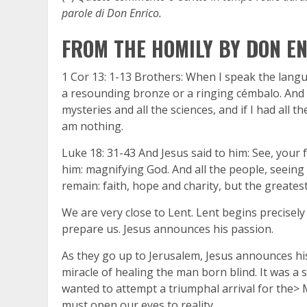
parole di Don Enrico.
FROM THE HOMILY BY DON EN
1 Cor 13: 1-13 Brothers: When I speak the languag
a resounding bronze or a ringing cémbalo. And
mysteries and all the sciences, and if I had all th
am nothing.
Luke 18: 31-43 And Jesus said to him: See, your
him: magnifying God. And all the people, seeing
remain: faith, hope and charity, but the greatest 
We are very close to Lent. Lent begins precise
prepare us. Jesus announces his passion.
As they go up to Jerusalem, Jesus announces his
miracle of healing the man born blind. It was a 
wanted to attempt a triumphal arrival for the> Me
must open our eyes to reality.