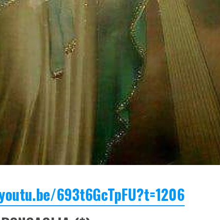
/youtu.be/693t6GcTpFU?t=1206