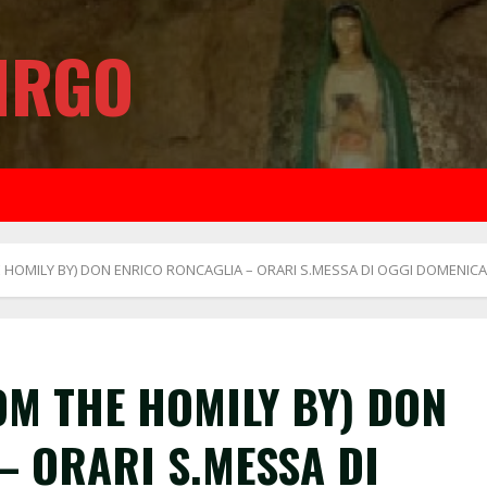
IRGO
E HOMILY BY) DON ENRICO RONCAGLIA – ORARI S.MESSA DI OGGI DOMENICA 
OM THE HOMILY BY) DON
– ORARI S.MESSA DI