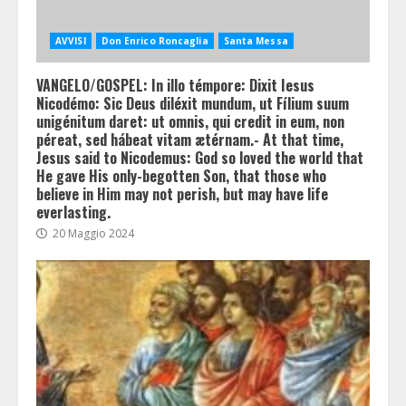
AVVISI
Don Enrico Roncaglia
Santa Messa
VANGELO/GOSPEL: In illo témpore: Dixit Iesus
Nicodémo: Sic Deus diléxit mundum, ut Fílium suum
unigénitum daret: ut omnis, qui credit in eum, non
péreat, sed hábeat vitam ætérnam.- At that time,
Jesus said to Nicodemus: God so loved the world that
He gave His only-begotten Son, that those who
believe in Him may not perish, but may have life
everlasting.
20 Maggio 2024