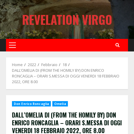
Skip
to
REVELATION VIRGO
content
Primary
Menu
Home
2022
Febbraio
18
DALL’OMELIA DI (FROM THE HOMILY BY) DON ENRICO
RONCAGLIA – ORARI S.MESSA DI OGGI VENERDI 18 FEBBRAIO
2022, ORE 8.00
Don Enrico Roncaglia
Omelia
DALL’OMELIA DI (FROM THE HOMILY BY) DON
ENRICO RONCAGLIA – ORARI S.MESSA DI OGGI
VENERDI 18 FEBBRAIO 2022, ORE 8.00