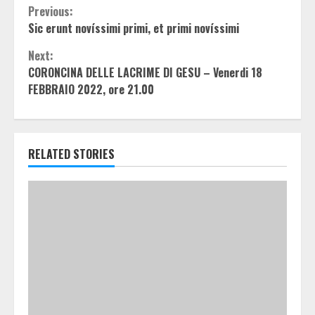
Continue
Previous:
Sic erunt novíssimi primi, et primi novíssimi
Reading
Next:
CORONCINA DELLE LACRIME DI GESU – Venerdi 18
FEBBRAIO 2022, ore 21.00
RELATED STORIES