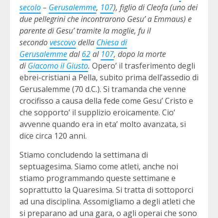
secolo
–
Gerusalemme
,
107
), figlio di Cleofa (uno dei
due pellegrini che incontrarono Gesu’ a Emmaus) e
parente di Gesu’ tramite la moglie, fu il
secondo
vescovo
della
Chiesa di
Gerusalemme
dal
62
al
107
, dopo la morte
di
Giacomo il Giusto
.
Opero’ il trasferimento degli
ebrei-cristiani a Pella, subito prima dell’assedio di
Gerusalemme (70 d.C.). Si tramanda che venne
crocifisso a causa della fede come Gesu’ Cristo e
che sopporto’ il supplizio eroicamente. Cio’
avvenne quando era in eta’ molto avanzata, si
dice circa 120 anni.
Stiamo concludendo la settimana di
septuagesima. Siamo come atleti, anche noi
stiamo programmando queste settimane e
soprattutto la Quaresima. Si tratta di sottoporci
ad una disciplina. Assomigliamo a degli atleti che
si preparano ad una gara, o agli operai che sono