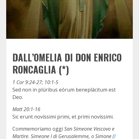
DALL’OMELIA DI DON ENRICO
RONCAGLIA (*)
1 Cor 9:24-27; 10:1-5
Sed non in plúribus eórum beneplácitum est
Deo.
Matt 20:1-16
Sic erunt novíssimi primi, et primi novíssimi.
Commemoriamo oggi
San Simeone Vescovo e
Martire. Simeone I di Gerusalemme, o Simone (
I