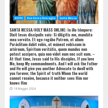
AVVISI
Don Enrico Roncaglia
Santa Messa
SANTA MESSA/HOLY MASS ONLINE: In illo témpore:
Dixit Iesus discípulis suis: Si dilígitis me, mandáta
mea serváte. Et ego rogábo Patrem, et alium
Paráclitum dabit vobis, ut máneat vobíscum in
ætérnum, Spíritum veritátis, quem mundus non
potest accípere, quia non videt eum nec scit eum. –
At that time, Jesus said to His disciples, If you love
Me, keep My commandments. And I will ask the Father
and He will give you another Advocate to dwell with
you forever, the Spirit of truth Whom the world
cannot receive, because it neither sees Him nor
knows Him
18 Maggio 2024