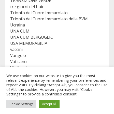
TRANSIZIONE VERDE
tre giorni del buio
Trionfo del Cuore Immacolato
Trionfo del Cuore Immacolato della BVM
Ucraina
UNA CUM
UNA CUM BERGOGLIO
USA MEMORABILIA
vaccini
Vangelo
Vaticano
Via Crucis
VICTORY
We use cookies on our website to give you the most
Viganò
relevant experience by remembering your preferences and
repeat visits. By clicking “Accept All”, you consent to the use
of ALL the cookies. However, you may visit "Cookie
Settings" to provide a controlled consent.
Copyright © Revelation Virgo - All rights reserved.
|
Cookie Settings
Accept All
MoreNews
by AF themes.