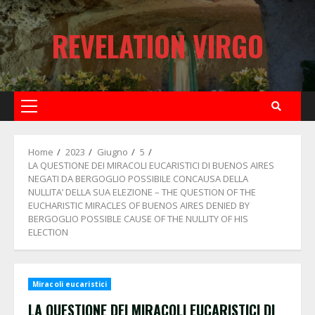
Skip
to
REVELATION VIRGO
content
Primary
Menu
Home
2023
Giugno
5
LA QUESTIONE DEI MIRACOLI EUCARISTICI DI BUENOS AIRES
NEGATI DA BERGOGLIO POSSIBILE CONCAUSA DELLA
NULLITA’ DELLA SUA ELEZIONE – THE QUESTION OF THE
EUCHARISTIC MIRACLES OF BUENOS AIRES DENIED BY
BERGOGLIO POSSIBLE CAUSE OF THE NULLITY OF HIS
ELECTION
Miracoli eucaristici
LA QUESTIONE DEI MIRACOLI EUCARISTICI DI