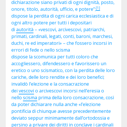
dichiarazione siano privati di ogni dignità, posto,
[1]
onore, titolo, autorità, ufficio, e potere”;
dispose la perdita di ogni carica ecclesiastica e di
ogni altro potere per tutti i depositari
di
autorità
– «vescovi, arcivescovi, patriarchi,
primati, cardinali, legati, conti, baroni, marchesi,
duchi, re ed imperatori» – che fossero incorsi in
errori di fede o nello scisma
dispose la scomunica per tutti coloro che
accogliessero, difendessero e favorissero un
eretico o uno scismatico, con la perdita delle loro
cariche, delle loro rendite e dei loro benefici;
invalidò l’elezione e la consacrazione
dei
vescovi
o arcivescovi incorsi nell’eresia o
nello
scisma
prima della loro consacrazione, così
da poter dichiarare nulla anche «l’elezione
pontificia di chiunque avesse precedentemente
deviato seppur minimamente dall’ortodossia e
persino a privare dei diritti in conclave i cardinali