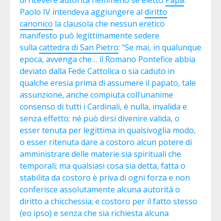
di ricevere autorità nemmeno se eletto
Papa
:
Paolo IV intendeva aggiungere al
diritto
canonico
la clausola che nessun eretico
manifesto può legittimamente sedere
sulla
cattedra di San Pietro
: “Se mai, in qualunque
epoca, avvenga che… il Romano Pontefice abbia
deviato dalla Fede Cattolica o sia caduto in
qualche eresia prima di assumere il papato, tale
assunzione, anche compiuta coll’unanime
consenso di tutti i Cardinali, è nulla, invalida e
senza effetto; né può dirsi divenire valida, o
esser tenuta per legittima in qualsivoglia modo,
o esser ritenuta dare a costoro alcun potere di
amministrare delle materie sia spirituali che
temporali; ma qualsiasi cosa sia detta, fatta o
stabilita da costoro è priva di ogni forza e non
conferisce assolutamente alcuna autorità o
diritto a chicchessia; e costoro per il fatto stesso
(eo ipso) e senza che sia richiesta alcuna