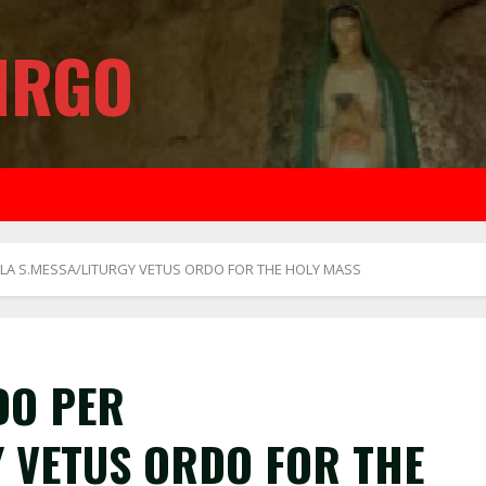
IRGO
 LA S.MESSA/LITURGY VETUS ORDO FOR THE HOLY MASS
DO PER
Y VETUS ORDO FOR THE