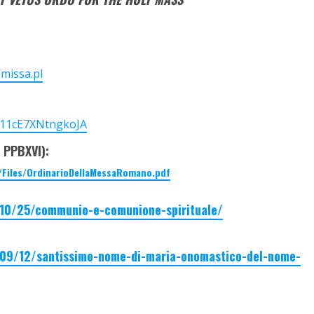
missa.pl
e11cE7XNtngkoJA
 PPBXVI):
/Files/OrdinarioDellaMessaRomano.pdf
1/10/25/communio-e-comunione-spirituale/
1/09/12/santissimo-nome-di-maria-onomastico-del-nome-