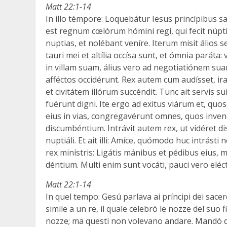
Matt 22:1-14
In illo témpore: Loquebátur Iesus princípibus sa
est regnum cœlórum hómini regi, qui fecit núptia
nuptias, et nolébant veníre. Iterum misit álios s
tauri mei et altília occísa sunt, et ómnia paráta:
in villam suam, álius vero ad negotiatiónem suam
afféctos occidérunt. Rex autem cum audísset, iratu
et civitátem illórum succéndit. Tunc ait servis s
fuérunt digni. Ite ergo ad exitus viárum et, quo
eius in vias, congregavérunt omnes, quos inven
discumbéntium. Intrávit autem rex, ut vidéret d
nuptiáli. Et ait illi: Amíce, quómodo huc intrást
rex minístris: Ligátis mánibus et pédibus eius, mí
déntium. Multi enim sunt vocáti, pauci vero eléct
Matt 22:1-14
In quel tempo: Gesú parlava ai príncipi dei sacerd
simile a un re, il quale celebrò le nozze del suo fi
nozze; ma questi non volevano andare. Mandò di nu