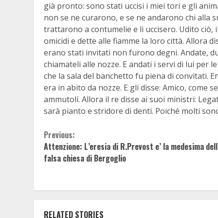
già pronto: sono stati uccisi i miei tori e gli ani
non se ne curarono, e se ne andarono chi alla sua vi
trattarono a contumelie e li uccisero. Udito ciò, 
omicidi e dette alle fiamme la loro città. Allora 
erano stati invitati non furono degni. Andate, d
chiamateli alle nozze. E andati i servi di lui per
che la sala del banchetto fu piena di convitati. E
era in abito da nozze. E gli disse: Amico, come 
ammutolí. Allora il re disse ai suoi ministri: Lega
sarà pianto e stridore di denti. Poiché molti sono 
Continue
Previous:
Attenzione: L’eresia di R.Prevost e’ la medesima del
Reading
falsa chiesa di Bergoglio
RELATED STORIES