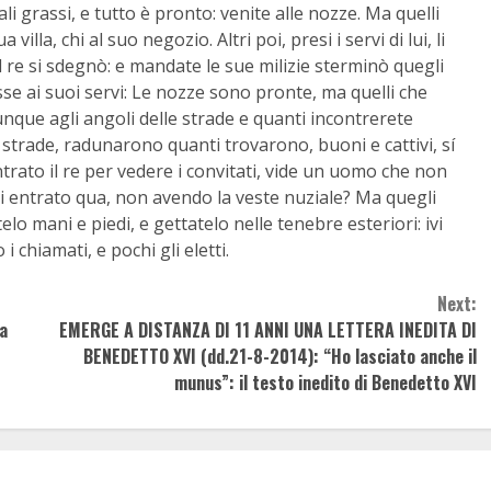
mali grassi, e tutto è pronto: venite alle nozze. Ma quelli
lla, chi al suo negozio. Altri poi, presi i servi di lui, li
il re si sdegnò: e mandate le sue milizie sterminò quegli
disse ai suoi servi: Le nozze sono pronte, ma quelli che
unque agli angoli delle strade e quanti incontrerete
 le strade, radunarono quanti trovarono, buoni e cattivi, sí
ntrato il re per vedere i convitati, vide un uomo che non
sei entrato qua, non avendo la veste nuziale? Ma quegli
telo mani e piedi, e gettatelo nelle tenebre esteriori: ivi
i chiamati, e pochi gli eletti.
Next:
la
EMERGE A DISTANZA DI 11 ANNI UNA LETTERA INEDITA DI
BENEDETTO XVI (dd.21-8-2014): “Ho lasciato anche il
munus”: il testo inedito di Benedetto XVI