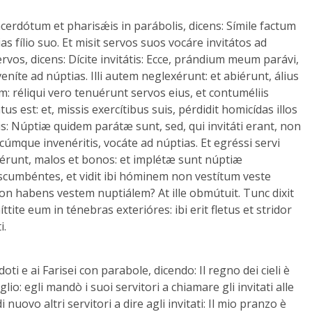
cerdótum et pharisǽis in parábolis, dicens: Símile factum
s fílio suo. Et misit servos suos vocáre invitátos ad
ervos, dicens: Dícite invitátis: Ecce, prándium meum parávi,
 veníte ad núptias. Illi autem neglexérunt: et abiérunt, álius
: réliqui vero tenuérunt servos eius, et contuméliis
s est: et, missis exercítibus suis, pérdidit homicídas illos
uis: Núptiæ quidem parátæ sunt, sed, qui invitáti erant, non
scúmque invenéritis, vocáte ad núptias. Et egréssi servi
érunt, malos et bonos: et implétæ sunt núptiæ
iscumbéntes, et vidit ibi hóminem non vestítum veste
i non habens vestem nuptiálem? At ille obmútuit. Tunc dixit
ttite eum in ténebras exterióres: ibi erit fletus et stridor
i.
oti e ai Farisei con parabole, dicendo: Il regno dei cieli è
glio: egli mandò i suoi servitori a chiamare gli invitati alle
ovo altri servitori a dire agli invitati: Il mio pranzo è