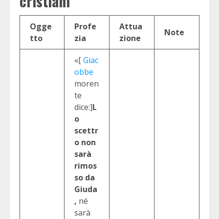
cristiani
Ogge
Profe
Attua
Note
tto
zia
zione
«[
Giac
obbe
moren
te
dice:]
L
o
scettr
o non
sarà
rimos
so da
Giuda
,
né
sarà