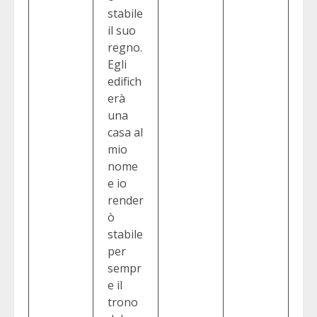
stabile
il suo
regno.
Egli
edifich
erà
una
casa al
mio
nome
e io
render
ò
stabile
per
sempr
e il
trono