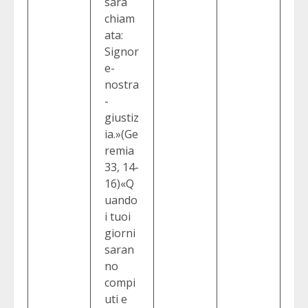
sarà
chiam
ata:
Signor
e-
nostra
-
giustiz
ia.»(Ge
remia
33, 14-
16)«Q
uando
i tuoi
giorni
saran
no
compi
uti e