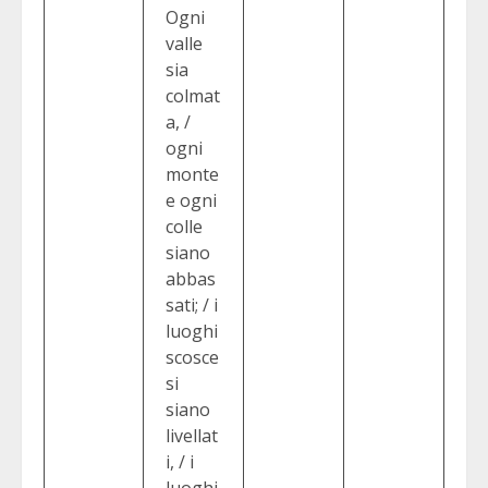
Ogni
valle
sia
colmat
a, /
ogni
monte
e ogni
colle
siano
abbas
sati; / i
luoghi
scosce
si
siano
livellat
i, / i
luoghi