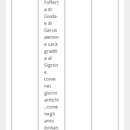
l’offert
a di
Giuda
e di
Gerus
alemm
e sarà
gradit
a al
Signor
e
come
nei
giorni
antichi
, come
negli
anni
lontan