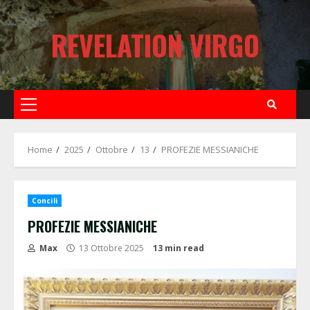
Skip
to
REVELATION VIRGO
content
Primary
Menu
Home
2025
Ottobre
13
PROFEZIE MESSIANICHE
Concili
PROFEZIE MESSIANICHE
Max
13 Ottobre 2025
13 min read