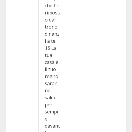
che ho
rimoss
o dal
trono
dinanz
i a te.
16 La
tua
casa e
il tuo
regno
saran
no
saldi
per
sempr
e
davant