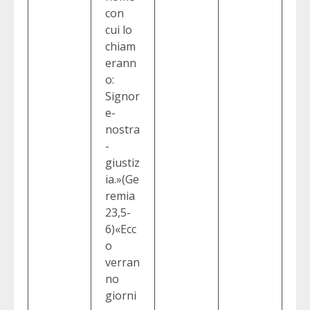
con
cui lo
chiam
erann
o:
Signor
e-
nostra
-
giustiz
ia.»(Ge
remia
23,5-
6)«Ecc
o
verran
no
giorni