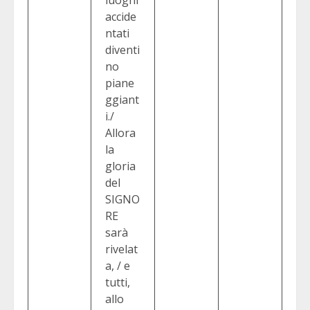
accide
ntati
diventi
no
piane
ggiant
i./
Allora
la
gloria
del
SIGNO
RE
sarà
rivelat
a, / e
tutti,
allo