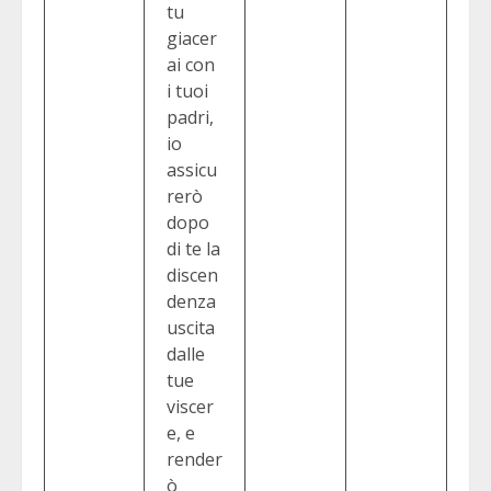
tu
giacer
ai con
i tuoi
padri,
io
assicu
rerò
dopo
di te la
discen
denza
uscita
dalle
tue
viscer
e, e
render
ò