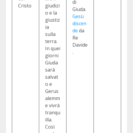
di
Cristo
giudizi
Giuda.
o e la
Gesù
giustiz
discen
ia
de
da
sulla
Re
terra.
Davide
In quei
.
giorni
Giuda
sarà
salvat
o e
Gerus
alemm
e vivrà
tranqu
illa.
Così