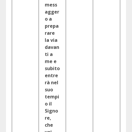
mess
agger
o a
prepa
rare
la via
davan
ti a
me e
subito
entre
rà nel
suo
tempi
o il
Signo
re,
che
voi