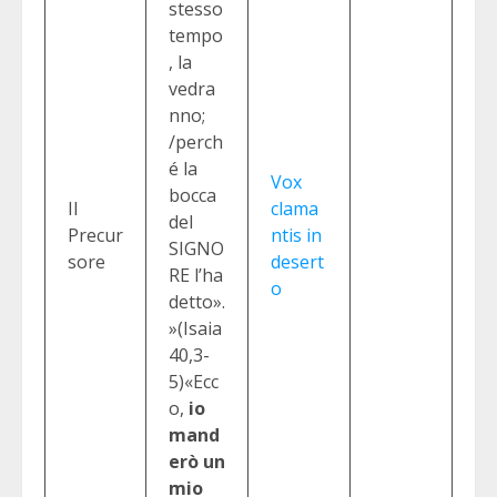
stesso
tempo
, la
vedra
nno;
/perch
é la
Vox
bocca
Il
clama
del
Precur
ntis in
SIGNO
sore
desert
RE l’ha
o
detto».
»(Isaia
40,3-
5)«Ecc
o,
io
mand
erò un
mio