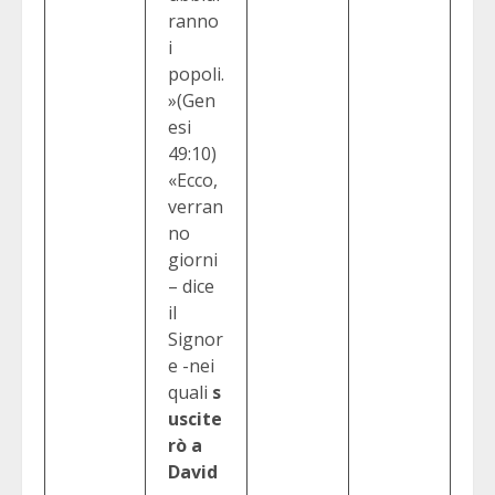
ranno
i
popoli.
»(Gen
esi
49:10)
«Ecco,
verran
no
giorni
– dice
il
Signor
e -nei
quali
s
uscite
rò a
David