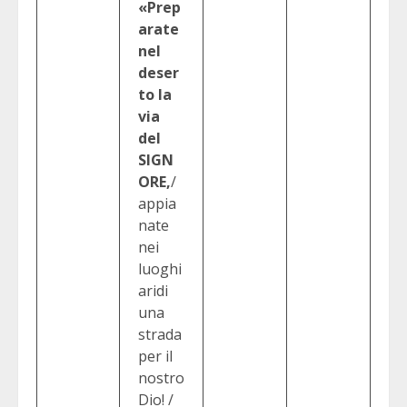
«Prep
arate
nel
deser
to la
via
del
SIGN
ORE,
/
appia
nate
nei
luoghi
aridi
una
strada
per il
nostro
Dio! /