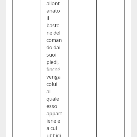
allont
anato
il
basto
ne del
coman
do dai
suoi
piedi,
finché
venga
colui
al
quale
esso
appart
iene e
a cui
ubbidi