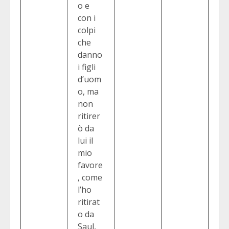
o e
con i
colpi
che
danno
i figli
d’uom
o, ma
non
ritirer
ò da
lui il
mio
favore
, come
l’ho
ritirat
o da
Saul,