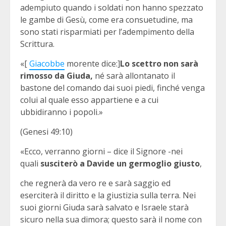
adempiuto quando i soldati non hanno spezzato
le gambe di Gesù, come era consuetudine, ma
sono stati risparmiati per l’adempimento della
Scrittura.
«[
Giacobbe
morente dice:]
Lo scettro non sarà
rimosso da Giuda,
né sarà allontanato il
bastone del comando dai suoi piedi, finché venga
colui al quale esso appartiene e a cui
ubbidiranno i popoli.»
(Genesi 49:10)
«Ecco, verranno giorni – dice il Signore -nei
quali
susciterò a Davide un germoglio giusto
,
che regnerà da vero re e sarà saggio ed
eserciterà il diritto e la giustizia sulla terra. Nei
suoi giorni Giuda sarà salvato e Israele starà
sicuro nella sua dimora; questo sarà il nome con