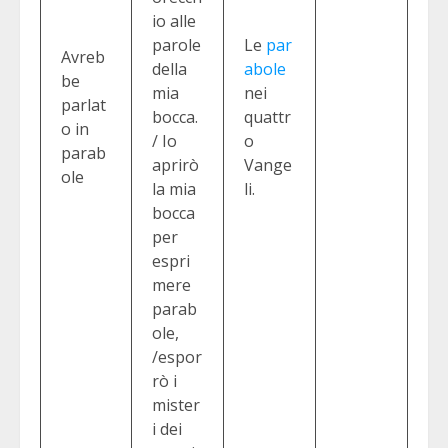
io alle
parole
Le
par
Avreb
della
abole
be
mia
nei
parlat
bocca.
quattr
o in
/ Io
o
parab
aprirò
Vange
ole
la mia
li.
bocca
per
espri
mere
parab
ole,
/espor
rò i
mister
i dei