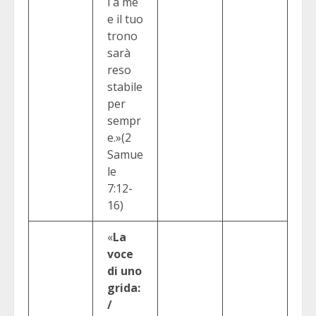
i a me
e il tuo
trono
sarà
reso
stabile
per
sempr
e.»(2
Samue
le
7:12-
16)
«
La
voce
di uno
grida:
/