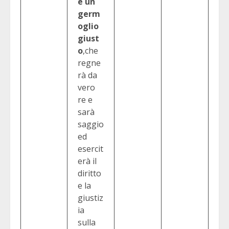
e un
germ
oglio
giust
o
,che
regne
rà da
vero
re e
sarà
saggio
ed
esercit
erà il
diritto
e la
giustiz
ia
sulla