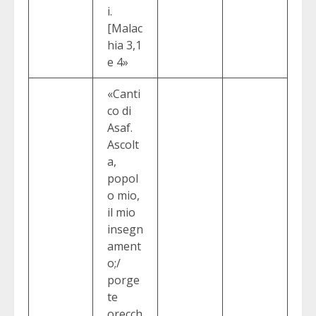
i.
[Malac
hia 3,1
e 4»
«Canti
co di
Asaf.
Ascolt
a,
popol
o mio,
il mio
insegn
ament
o;/
porge
te
orecch