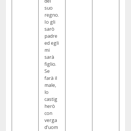
del
suo
regno.
Io gli
sarò
padre
ed egli
mi
sarà
figlio.
Se
farà il
male,
lo
castig
herò
con
verga
d’uom