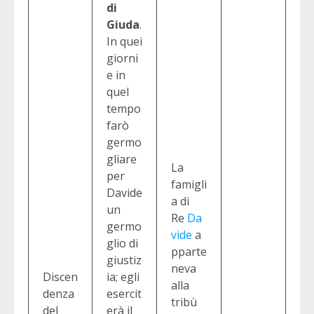
di
Giuda
.
In quei
giorni
e in
quel
tempo
farò
germo
gliare
La
per
famigli
Davide
a di
un
Re
Da
germo
vide
a
glio di
pparte
giustiz
neva
Discen
ia; egli
alla
denza
esercit
tribù
del
erà il