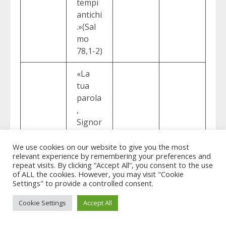
tempi
antichi
.»(Sal
mo
78,1-2)
«La
tua
parola
,
Signor
e, / è
«E
stabile
Gesù
We use cookies on our website to give you the most
relevant experience by remembering your preferences and
come
disse
repeat visits. By clicking “Accept All”, you consent to the use
il
loro:
of ALL the cookies. However, you may visit "Cookie
cielo./
«Non
Settings" to provide a controlled consent.
La tua
avete
Cookie Settings
Accept All
fedelt
mai
à dura
letto