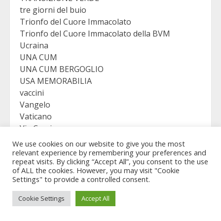
tre giorni del buio
Trionfo del Cuore Immacolato
Trionfo del Cuore Immacolato della BVM
Ucraina
UNA CUM
UNA CUM BERGOGLIO
USA MEMORABILIA
vaccini
Vangelo
Vaticano
Via Crucis
VICTORY
We use cookies on our website to give you the most
Viganò
relevant experience by remembering your preferences and
repeat visits. By clicking “Accept All”, you consent to the use
of ALL the cookies. However, you may visit "Cookie
Settings" to provide a controlled consent.
Copyright © Revelation Virgo - All rights reserved.
|
Cookie Settings
Accept All
MoreNews
by AF themes.