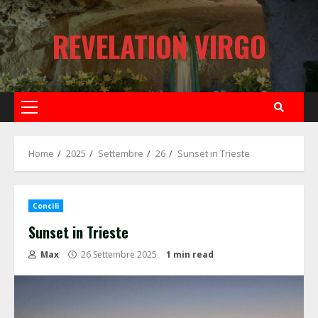
Skip
to
REVELATION VIRGO
content
Primary
Menu
Home
2025
Settembre
26
Sunset in Trieste
Concili
Sunset in Trieste
Max
26 Settembre 2025
1 min read