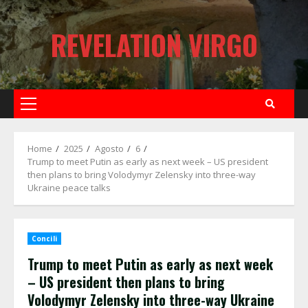
Skip
to
REVELATION VIRGO
content
Primary
Menu
Home
2025
Agosto
6
Trump to meet Putin as early as next week – US president
then plans to bring Volodymyr Zelensky into three-way
Ukraine peace talks
Concili
Trump to meet Putin as early as next week
– US president then plans to bring
Volodymyr Zelensky into three-way Ukraine