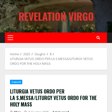
Skip
to
REVELATION VIRGO
content
Primary
Menu
Home
2025
Giugno
8
LITURGIA VETUS ORDO PER LA S.MESSA/LITURGY VETUS
ORDO FOR THE HOLY MASS
Concili
LITURGIA VETUS ORDO PER
LA S.MESSA/LITURGY VETUS ORDO FOR THE
HOLY MASS