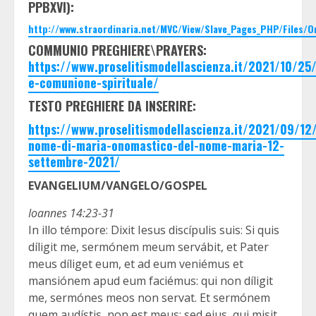
PPBXVI):
http://www.straordinaria.net/MVC/View/Slave_Pages_PHP/Files/
COMMUNIO PREGHIERE\PRAYERS:
https://www.proselitismodellascienza.it/2021/10/2
e-comunione-spirituale/
TESTO PREGHIERE DA INSERIRE:
https://www.proselitismodellascienza.it/2021/09/12
nome-di-maria-onomastico-del-nome-maria-12-
settembre-2021/
EVANGELIUM/VANGELO/GOSPEL
Ioannes 14:23-31
In illo témpore: Dixit Iesus discípulis suis: Si quis
díligit me, sermónem meum servábit, et Pater
meus díliget eum, et ad eum veniémus et
mansiónem apud eum faciémus: qui non díligit
me, sermónes meos non servat. Et sermónem
quem audístis, non est meus: sed eius, qui misit