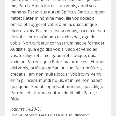
me, Patris. Hæc locútus sum vobis, apud vos
manens. Paráclitus autem Spíritus Sanctus, quem
mittet Pater in nómine meo, ille vos docébit
ómnia et súggeret vobis ómnia, quæcúmque
díxero vobis. Pacem relínquo vobis, pacem meam
do vobis: non quómodo mundus dat, ego do
vobis. Non turbétur cor vestrum neque formídet.
Audístis, quia ego dixi vobis: Vado et vénio ad
vos. Si diligerétis me, gauderétis útique, quia
vado ad Patrem: quia Pater maior me est. Et nunc
dixi vobis, priúsquam fiat: ut, cum factum fúerit,
credátis. Iam non multa loquar vobíscum. Venit
enim princeps mundi huius, et in me non habet
quidquam. Sed ut cognóscat mundus, quia díligo
Patrem, et sicut mandátum dedit mihi Pater, sic
fácio.
Joannes 14:23-31
In quel tempo: Gesú disse ai suoi discepoli: