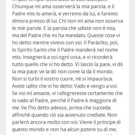
Chiunque mi ama osserverà la mia parola, e il
Padre mio lo amerà, e verremo da lui, e faremo
dimora presso di lui. Chi non mi ama non osserva
le mie parole. E la parola che udiste non è mia,
ma del Padre che mi ha mandato. Queste cose vi
ho detto mentre vivevo con voi. Il Paràclito, poi,
lo Spirito Santo che il Padre manderà nel nome
mio, insegnerà a voi ogni cosa, e vi ricorderà
tutto quello che vi ho detto. Vi lascio la pace, vi dò
la mia pace: ve la dò non come la dà il mondo.
Non si turbi il vostro cuore, né si impaurisca.
Avete udito che vi ho detto: Vado e vengo a voi.
Se voi mi amaste, vi rallegrereste certamente che
io vado al Padre, perché il Padre è maggiore di
me. Ve l’ho detto adesso, prima che succeda:
affinché quando ciò sia avvenuto crediate. Non
parlerò ancora molto con voi. Viene il príncipe di
questo mondo e non ha alcun potere su di me;