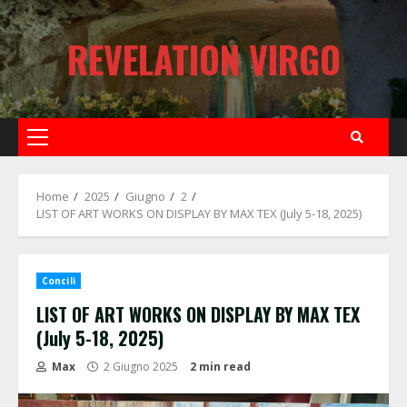
Skip
to
REVELATION VIRGO
content
Primary
Menu
Home
2025
Giugno
2
LIST OF ART WORKS ON DISPLAY BY MAX TEX (July 5-18, 2025)
Concili
LIST OF ART WORKS ON DISPLAY BY MAX TEX
(July 5-18, 2025)
Max
2 Giugno 2025
2 min read