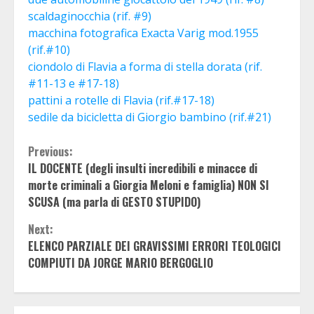
scaldaginocchia (rif. #9)
macchina fotografica Exacta Varig mod.1955
(rif.#10)
ciondolo di Flavia a forma di stella dorata (rif.
#11-13 e #17-18)
pattini a rotelle di Flavia (rif.#17-18)
sedile da bicicletta di Giorgio bambino (rif.#21)
Continue
Previous:
IL DOCENTE (degli insulti incredibili e minacce di
Reading
morte criminali a Giorgia Meloni e famiglia) NON SI
SCUSA (ma parla di GESTO STUPIDO)
Next:
ELENCO PARZIALE DEI GRAVISSIMI ERRORI TEOLOGICI
COMPIUTI DA JORGE MARIO BERGOGLIO