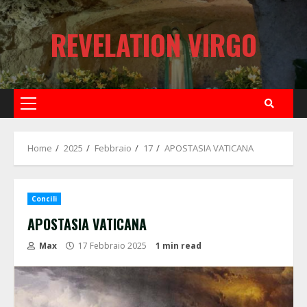
Skip
to
REVELATION VIRGO
content
Primary
Menu
Home
2025
Febbraio
17
APOSTASIA VATICANA
Concili
APOSTASIA VATICANA
Max
17 Febbraio 2025
1 min read