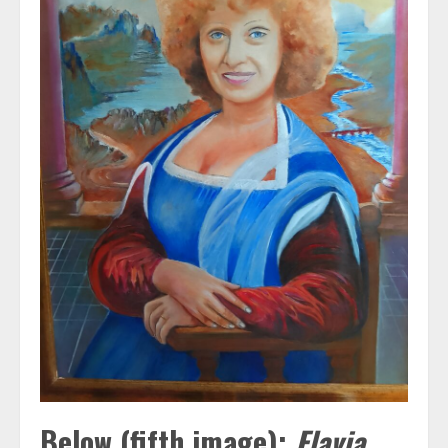
Below (fifth image):
Flavia