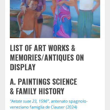
LIST OF ART WORKS &
MEMORIES/ANTIQUES ON
DISPLAY
A. PAINTINGS SCIENCE
&
FAMILY
HISTORY
“Aetate suae 23, 1596”
, antenato spagnolo-
veneziano famiglia de Clauser (2024)