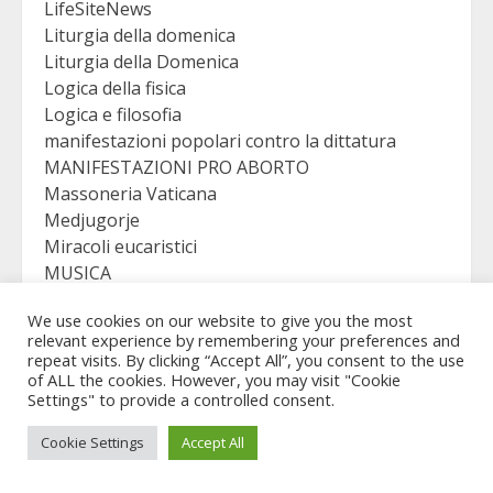
LifeSiteNews
Liturgia della domenica
Liturgia della Domenica
Logica della fisica
Logica e filosofia
manifestazioni popolari contro la dittatura
MANIFESTAZIONI PRO ABORTO
Massoneria Vaticana
Medjugorje
Miracoli eucaristici
MUSICA
Musica sacra
We use cookies on our website to give you the most
NAZISMO
relevant experience by remembering your preferences and
Omelia
repeat visits. By clicking “Accept All”, you consent to the use
omelia
of ALL the cookies. However, you may visit "Cookie
Settings" to provide a controlled consent.
OMELIA – SINTESI
Paladini della Scienza
Cookie Settings
Accept All
Papi
Paradosso