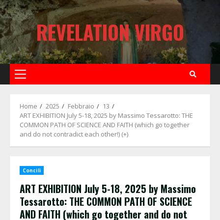
Skip
to
REVELATION VIRGO
content
Primary
Menu
Home
2025
Febbraio
13
ART EXHIBITION July 5-18, 2025 by Massimo Tessarotto: THE
COMMON PATH OF SCIENCE AND FAITH (which go together
and do not contradict each other!) (+)
Concili
ART EXHIBITION July 5-18, 2025 by Massimo
Tessarotto: THE COMMON PATH OF SCIENCE
AND FAITH (which go together and do not