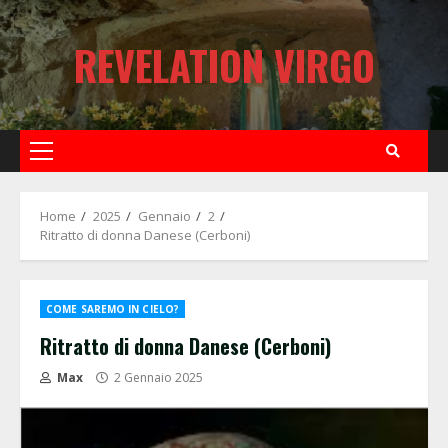
Skip
to
REVELATION VIRGO
content
Primary
Menu
Home
2025
Gennaio
2
Ritratto di donna Danese (Cerboni)
COME SAREMO IN CIELO?
Ritratto di donna Danese (Cerboni)
Max
2 Gennaio 2025