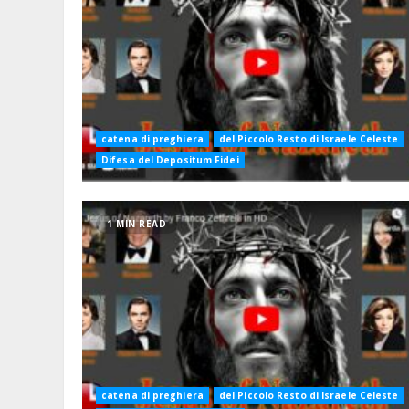
catena di preghiera
del Piccolo Resto di Israele Celeste
Difesa del Depositum Fidei
1 MIN READ
catena di preghiera
del Piccolo Resto di Israele Celeste