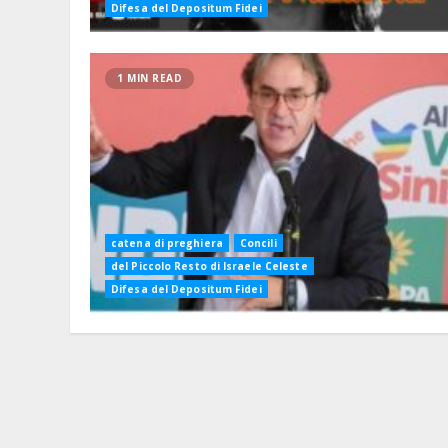
Difesa del Depositum Fidei
1 MIN READ
catena di preghiera
Concili
del Piccolo Resto di Israele Celeste
Difesa del Depositum Fidei