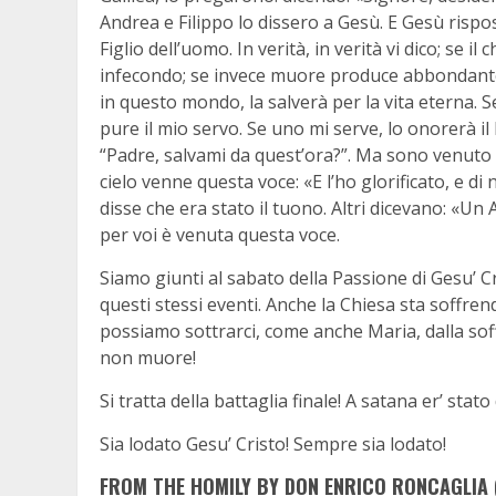
Andrea e Filippo lo dissero a Gesù. E Gesù rispose
Figlio dell’uomo. In verità, in verità vi dico; se
infecondo; se invece muore produce abbondante fr
in questo mondo, la salverà per la vita eterna. S
pure il mio servo. Se uno mi serve, lo onorerà i
“Padre, salvami da quest’ora?”. Ma sono venuto a
cielo venne questa voce: «E l’ho glorificato, e di 
disse che era stato il tuono. Altri dicevano: «U
per voi è venuta questa voce.
Siamo giunti al sabato della Passione di Gesu’ 
questi stessi eventi. Anche la Chiesa sta soffre
possiamo sottrarci, come anche Maria, dalla soff
non muore!
Si tratta della battaglia finale! A satana er’ stat
Sia lodato Gesu’ Cristo! Sempre sia lodato!
FROM THE HOMILY BY DON ENRICO RONCAGLIA (