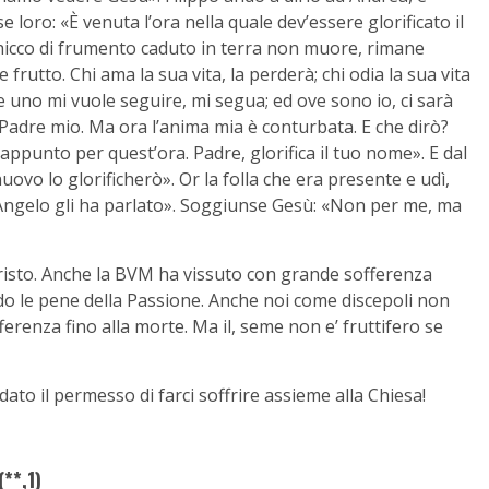
 loro: «È venuta l’ora nella quale dev’essere glorificato il
 il chicco di frumento caduto in terra non muore, rimane
utto. Chi ama la sua vita, la perderà; chi odia la sua vita
e uno mi vuole seguire, mi segua; ed ove sono io, ci sarà
l Padre mio. Ma ora l’anima mia è conturbata. E che dirò?
ppunto per quest’ora. Padre, glorifica il tuo nome». E dal
nuovo lo glorificherò». Or la folla che era presente e udì,
n Angelo gli ha parlato». Soggiunse Gesù: «Non per me, ma
Cristo. Anche la BVM ha vissuto con grande sofferenza
ndo le pene della Passione. Anche noi come discepoli non
erenza fino alla morte. Ma il, seme non e’ fruttifero se
o dato il permesso di farci soffrire assieme alla Chiesa!
**,1)