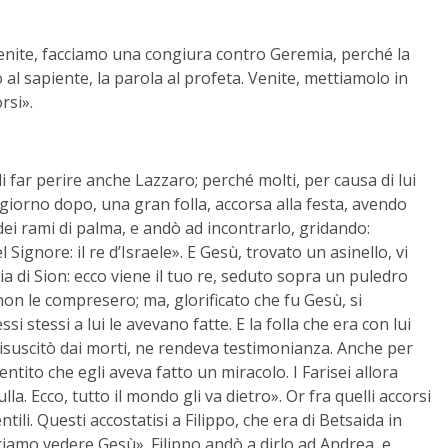
«Venite, facciamo una congiura contro Geremia, perché la
al sapiente, la parola al profeta. Venite, mettiamolo in
rsi».
i far perire anche Lazzaro; perché molti, per causa di lui
giorno dopo, una gran folla, accorsa alla festa, avendo
i rami di palma, e andò ad incontrarlo, gridando:
ignore: il re d’Israele». E Gesù, trovato un asinello, vi
a di Sion: ecco viene il tuo re, seduto sopra un puledro
non le compresero; ma, glorificato che fu Gesù, si
si stessi a lui le avevano fatte. E la folla che era con lui
isuscitò dai morti, ne rendeva testimonianza. Anche per
ntito che egli aveva fatto un miracolo. I Farisei allora
lla. Ecco, tutto il mondo gli va dietro». Or fra quelli accorsi
tili. Questi accostatisi a Filippo, che era di Betsaida in
riamo vedere Gesù». Filippo andò a dirlo ad Andrea, e