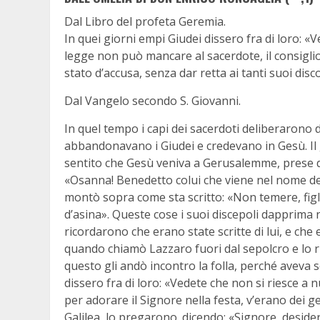
Dal Libro del profeta Geremia.
In quei giorni empi Giudei dissero fra di loro: 
legge non può mancare al sacerdote, il consiglio 
stato d’accusa, senza dar retta ai tanti suoi disco
Dal Vangelo secondo S. Giovanni.
In quel tempo i capi dei sacerdoti deliberarono d
abbandonavano i Giudei e credevano in Gesù. Il 
sentito che Gesù veniva a Gerusalemme, prese de
«Osanna! Benedetto colui che viene nel nome del S
montò sopra come sta scritto: «Non temere, figli
d’asina». Queste cose i suoi discepoli dapprima 
ricordarono che erano state scritte di lui, e che es
quando chiamò Lazzaro fuori dal sepolcro e lo r
questo gli andò incontro la folla, perché aveva se
dissero fra di loro: «Vedete che non si riesce a nu
per adorare il Signore nella festa, v’erano dei gen
Galilea, lo pregarono. dicendo: «Signore, deside