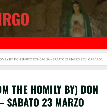
IRGO
HOMILY BY) DON ENRICO RONCAGLIA – SABATO 23 MARZO 2024 ORE 18.00
OM THE HOMILY BY) DON
– SABATO 23 MARZO