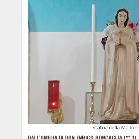
Statua della Madonna
DALL’OMELIA DI DON ENRICO RONCAGLIA (**,1)