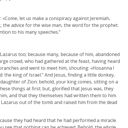
r: «Come, let us make a conspiracy against Jeremiah,
, the advice for the wise man, the word for the prophet.
ention to his many speeches.”
roy Lazarus too; because many, because of him, abandoned
 large crowd, who had gathered at the feast, having heard
 branches and went to meet him, shouting: «Hosanna !
the king of Israel.” And Jesus, finding a little donkey,
, daughter of Zion: behold, your king comes, sitting on a
hese things at first; but, glorified that Jesus was, they
im, and that they themselves had written them to him.
 Lazarus out of the tomb and raised him from the dead
ecause they had heard that he had performed a miracle.
u see that nothing can be achieved. Behold, the whole