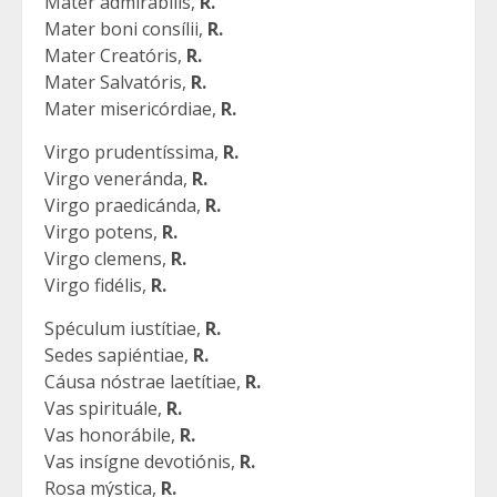
Mater admirábilis,
R.
Mater boni consílii,
R.
Mater Creatóris,
R.
Mater Salvatóris,
R.
Mater misericórdiae,
R.
Virgo prudentíssima,
R.
Virgo veneránda,
R.
Virgo praedicánda,
R.
Virgo potens,
R.
Virgo clemens,
R.
Virgo fidélis,
R.
Spéculum iustítiae,
R.
Sedes sapiéntiae,
R.
Cáusa nóstrae laetítiae,
R.
Vas spirituále,
R.
Vas honorábile,
R.
Vas insígne devotiónis,
R.
Rosa mýstica,
R.