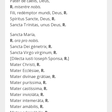
Pater de cáelis, Deus,
R.
miserére nobis.
Fili, redémptor mundi, Deus,
R.
Spíritus Sancte, Deus,
R.
Sancta Trínitas, unus Deus,
R.
Sancta María,
R.
ora pro nobis.
Sancta Dei génetrix,
R.
Sancta Virgo vírginum,
R.
[Dilecta iusti Ioseph Sponsa,
R.
]
Mater Christi,
R.
Mater Ecclésiae,
R.
Mater divínae grátiae,
R.
Mater puríssima,
R.
Mater castíssima,
R.
Mater invioláta,
R.
Mater intemeráta,
R.
Mater amábilis,
R.