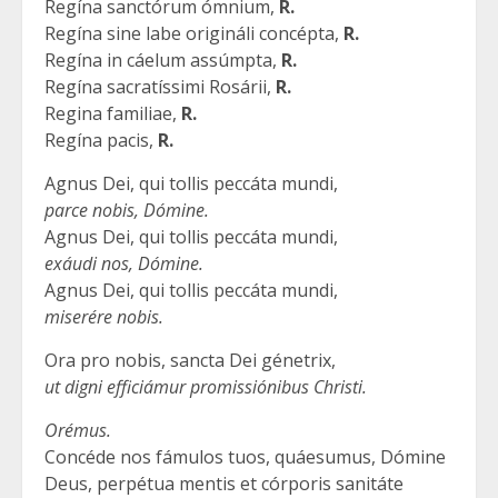
Regína sanctórum ómnium,
R.
Regína sine labe origináli concépta,
R.
Regína in cáelum assúmpta,
R.
Regína sacratíssimi Rosárii,
R.
Regina familiae,
R.
Regína pacis,
R.
Agnus Dei, qui tollis peccáta mundi,
parce nobis, Dómine.
Agnus Dei, qui tollis peccáta mundi,
exáudi nos, Dómine.
Agnus Dei, qui tollis peccáta mundi,
miserére nobis.
Ora pro nobis, sancta Dei génetrix,
ut digni efficiámur promissiónibus Christi.
Orémus.
Concéde nos fámulos tuos, quáesumus, Dómine
Deus, perpétua mentis et córporis sanitáte