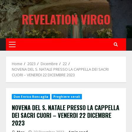
Skip
to
REVELATION VIRGO
content
Primary
Menu
Home
2023
Dicembre
22
NOVENA DEL S. NATALE PRESSO LA CAPPELLA DEI SACRI
CUORI – VENERDI 22 DICEMBRE 2023
Don Enrico Roncaglia
Preghiere serali
NOVENA DEL S. NATALE PRESSO LA CAPPELLA
DEI SACRI CUORI – VENERDI 22 DICEMBRE
2023