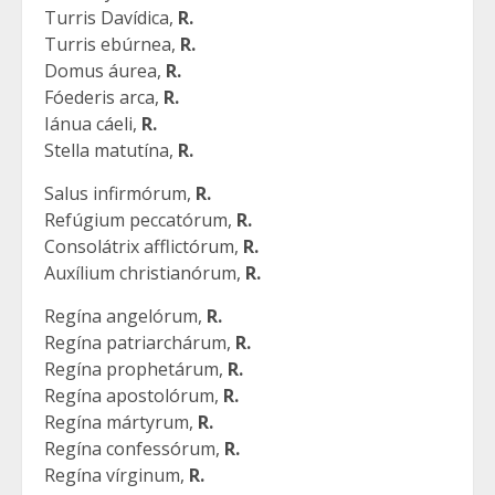
Turris Davídica,
R.
Turris ebúrnea,
R.
Domus áurea,
R.
Fóederis arca,
R.
Iánua cáeli,
R.
Stella matutína,
R.
Salus infirmórum,
R.
Refúgium peccatórum,
R.
Consolátrix afflictórum,
R.
Auxílium christianórum,
R.
Regína angelórum,
R.
Regína patriarchárum,
R.
Regína prophetárum,
R.
Regína apostolórum,
R.
Regína mártyrum,
R.
Regína confessórum,
R.
Regína vírginum,
R.