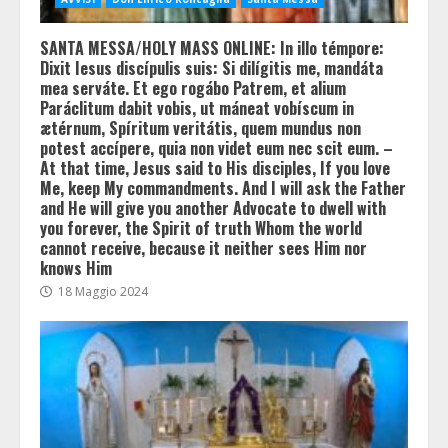
SANTA MESSA/HOLY MASS ONLINE: In illo témpore:
Dixit Iesus discípulis suis: Si dilígitis me, mandáta
mea serváte. Et ego rogábo Patrem, et alium
Paráclitum dabit vobis, ut máneat vobíscum in
ætérnum, Spíritum veritátis, quem mundus non
potest accípere, quia non videt eum nec scit eum. –
At that time, Jesus said to His disciples, If you love
Me, keep My commandments. And I will ask the Father
and He will give you another Advocate to dwell with
you forever, the Spirit of truth Whom the world
cannot receive, because it neither sees Him nor
knows Him
18 Maggio 2024