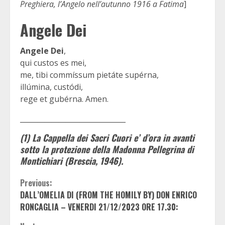
Preghiera, l’Angelo nell’autunno 1916 a Fatima
]
Angele Dei
Angele Dei
,
qui custos es mei,
me, tibi commíssum pietáte supérna,
illúmina, custódi,
rege et gubérna. Amen.
______________________________
(1) La Cappella dei Sacri Cuori e’ d’ora in avanti
sotto la protezione della Madonna Pellegrina di
Montichiari (Brescia, 1946).
Continue
Previous:
DALL’OMELIA DI (FROM THE HOMILY BY) DON ENRICO
Reading
RONCAGLIA – VENERDI 21/12/2023 ORE 17.30: