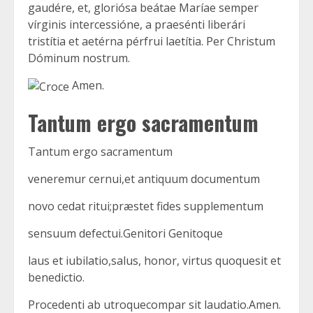
gaudére, et, gloriósa beátae Maríae semper
vírginis intercessióne, a praesénti liberári
tristítia et aetérna pérfrui laetítia. Per Christum
Dóminum nostrum.
Amen.
Tantum ergo sacramentum
Tantum ergo sacramentum
veneremur cernui,et antiquum documentum
novo cedat ritui;præstet fides supplementum
sensuum defectui.Genitori Genitoque
laus et iubilatio,salus, honor, virtus quoquesit et
benedictio.
Procedenti ab utroquecompar sit laudatio.Amen.