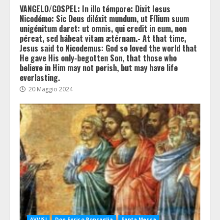
VANGELO/GOSPEL: In illo témpore: Dixit Iesus
Nicodémo: Sic Deus diléxit mundum, ut Fílium suum
unigénitum daret: ut omnis, qui credit in eum, non
péreat, sed hábeat vitam ætérnam.- At that time,
Jesus said to Nicodemus: God so loved the world that
He gave His only-begotten Son, that those who
believe in Him may not perish, but may have life
everlasting.
20 Maggio 2024
AVVISI
Don Enrico Roncaglia
Santa Messa