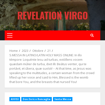
Skip
to
REVELATION VIRGO
content
Primary
Menu
Home
2023
Ottobre
21
S.MESSA IN LATINO/LATIN HOLY MASS ONLINE: In illo
témpore: Loquénte Iesu ad turbas, extóllens vocem
quædam múlier de turba, dixit illi: Beátus venter, qui te
portávit, et úbera, quæ suxísti! – At that time, as Jesus was
speaking to the multitudes, a certain woman from the crowd
lifted up her voice and said to Him, Blessed is the womb
that bore You, and the breasts that nursed You!
AVVISI
Don Enrico Roncaglia
Santa Messa