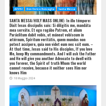
AVVISI
Don Enrico Roncaglia
Santa Messa
SANTA MESSA/HOLY MASS ONLINE: In illo témpore:
Dixit Iesus discípulis suis: Si dilígitis me, mandáta
mea serváte. Et ego rogábo Patrem, et alium
Paráclitum dabit vobis, ut máneat vobíscum in
ætérnum, Spíritum veritátis, quem mundus non
potest accípere, quia non videt eum nec scit eum. –
At that time, Jesus said to His disciples, If you love
Me, keep My commandments. And I will ask the Father
and He will give you another Advocate to dwell with
you forever, the Spirit of truth Whom the world
cannot receive, because it neither sees Him nor
knows Him
18 Maggio 2024