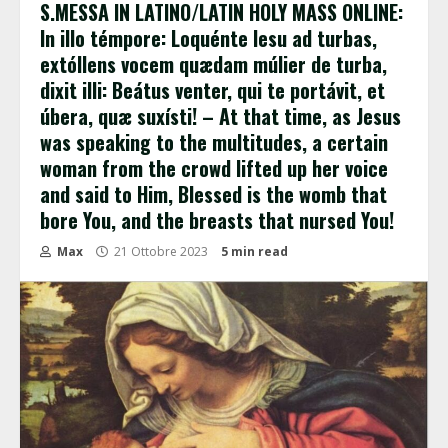
S.MESSA IN LATINO/LATIN HOLY MASS ONLINE:
In illo témpore: Loquénte Iesu ad turbas,
extóllens vocem quædam múlier de turba,
dixit illi: Beátus venter, qui te portávit, et
úbera, quæ suxísti! – At that time, as Jesus
was speaking to the multitudes, a certain
woman from the crowd lifted up her voice
and said to Him, Blessed is the womb that
bore You, and the breasts that nursed You!
Max
21 Ottobre 2023
5 min read