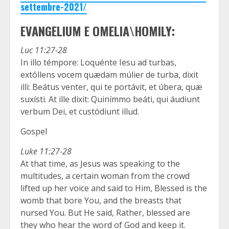
settembre-2021/
EVANGELIUM E OMELIA\HOMILY:
Luc 11:27-28
In illo témpore: Loquénte Iesu ad turbas,
extóllens vocem quædam múlier de turba, dixit
illi: Beátus venter, qui te portávit, et úbera, quæ
suxísti. At ille dixit: Quinímmo beáti, qui áudiunt
verbum Dei, et custódiunt illud.
Gospel
Luke 11:27-28
At that time, as Jesus was speaking to the
multitudes, a certain woman from the crowd
lifted up her voice and said to Him, Blessed is the
womb that bore You, and the breasts that
nursed You. But He said, Rather, blessed are
they who hear the word of God and keep it.