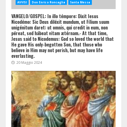
AVVISI
Don Enrico Roncaglia
Santa Messa
VANGELO/GOSPEL: In illo témpore: Dixit Iesus
Nicodémo: Sic Deus diléxit mundum, ut Fílium suum
unigénitum daret: ut omnis, qui credit in eum, non
péreat, sed hábeat vitam ætérnam.- At that time,
Jesus said to Nicodemus: God so loved the world that
He gave His only-begotten Son, that those who
believe in Him may not perish, but may have life
everlasting.
20 Maggio 2024