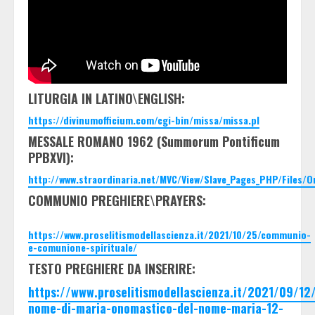
LITURGIA IN LATINO\ENGLISH:
https://divinumofficium.com/cgi-bin/missa/missa.pl
MESSALE ROMANO 1962 (Summorum Pontificum
PPBXVI):
http://www.straordinaria.net/MVC/View/Slave_Pages_PHP/Files/
COMMUNIO PREGHIERE\PRAYERS:
https://www.proselitismodellascienza.it/2021/10/25/communio-
e-comunione-spirituale/
TESTO PREGHIERE DA INSERIRE:
https://www.proselitismodellascienza.it/2021/09/12
nome-di-maria-onomastico-del-nome-maria-12-