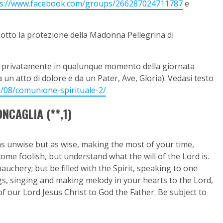
ps://www.facebook.com/groups/266287024711787
e
i sotto la protezione della Madonna Pellegrina di
he privatamente in qualunque momento della giornata
 un atto di dolore e da un Pater, Ave, Gloria). Vedasi testo
0/08/comunione-spirituale-2/
NCAGLIA (**,1)
 as unwise but as wise, making the most of your time,
ome foolish, but understand what the will of the Lord is.
auchery; but be filled with the Spirit, speaking to one
s, singing and making melody in your hearts to the Lord,
of our Lord Jesus Christ to God the Father. Be subject to