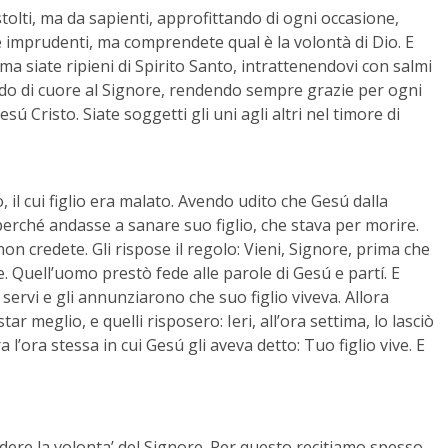
tolti, ma da sapienti, approfittando di ogni occasione,
te imprudenti, ma comprendete qual è la volontà di Dio. E
 ma siate ripieni di Spirito Santo, intrattenendovi con salmi
ando di cuore al Signore, rendendo sempre grazie per ogni
 Cristo. Siate soggetti gli uni agli altri nel timore di
 il cui figlio era malato. Avendo udito che Gesú dalla
 perché andasse a sanare suo figlio, che stava per morire.
non credete. Gli rispose il regolo: Vieni, Signore, prima che
ve. Quell’uomo prestò fede alle parole di Gesú e partí. E
 servi e gli annunziarono che suo figlio viveva. Allora
 meglio, e quelli risposero: Ieri, all’ora settima, lo lasciò
 l’ora stessa in cui Gesú gli aveva detto: Tuo figlio vive. E
re la volonta’ del Signore. Per questo recitiamo spesso