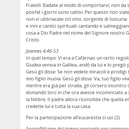
Fratelli: Badate al modo di comportarvi, non da s
poiché i giorni sono cattivi. Per questo non sia
non vi ubbriacate col vino, sorgente di lussuria:
e inni e cantici spirituali: cantando e salmeggi
cosa a Dio Padre nel nome del Signore nostro Gesú
Cristo.
Joannes 4:46-53
In quel tempo: Vi era a Cafàrnao un certo regolo,
Giudea veniva in Galilea, andò da lui e lo pregò
Gesú gli disse: Se non vedete miracoli e prodigi 
mio figlio muoia. Gesú gli disse: Va, tuo figlio vi
mentre era già per strada, gli corsero incontro i
domandò loro in che ora avesse incominciato a star
la febbre. Il padre allora riconobbe che quella era
credette lui e tutta la sua casa.
Per la partecipazione all’eucarestia si usi (2).
Approfittiamo del tempo presente per comprende