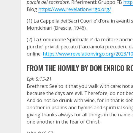
parole del sacerdote.
Riferimenti: Gruppo FB
htt
Blog
https://www.revelationvirgo.org/
(1) La Cappella dei Sacri Cuori e’ d’ora in avant
Montichiari (Brescia, 1946).
(2) La Comunione Spirituale e’ da recitare anc
purche’ privi di peccato (facciamola precedere da
online:
https://www.revelationvirgo.org/2023/1
FROM THE HOMILY BY DON ENRICO RO
Eph 5:15-21
Brethren: See to it that you walk with care: not
because the days are evil. Therefore, do not bec
And do not be drunk with wine, for in that is deb
another in psalms and hymns and spiritual song
giving thanks always for all things in the name 
one another in the fear of Christ.