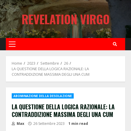
Skip
to
REVELATION VIRGO
content
Primary
Menu
Home
2023
Settembre
26
LA QUESTIONE DELLA LOGICA RAZIONALE: LA
CONTRADDIZIONE MASSIMA DEGLI UNA CUM
ABOMINAZIONE DELLA DESOLAZIONE
LA QUESTIONE DELLA LOGICA RAZIONALE: LA
CONTRADDIZIONE MASSIMA DEGLI UNA CUM
Max
26 Settembre 2023
1 min read