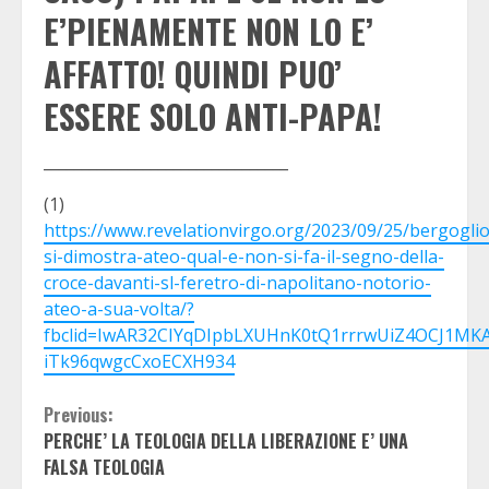
E’PIENAMENTE NON LO E’
AFFATTO! QUINDI PUO’
ESSERE SOLO ANTI-PAPA!
________________________________
(1)
https://www.revelationvirgo.org/2023/09/25/bergoglio
si-dimostra-ateo-qual-e-non-si-fa-il-segno-della-
croce-davanti-sl-feretro-di-napolitano-notorio-
ateo-a-sua-volta/?
fbclid=IwAR32CIYqDIpbLXUHnK0tQ1rrrwUiZ4OCJ1MK
iTk96qwgcCxoECXH934
Continue
Previous:
PERCHE’ LA TEOLOGIA DELLA LIBERAZIONE E’ UNA
Reading
FALSA TEOLOGIA