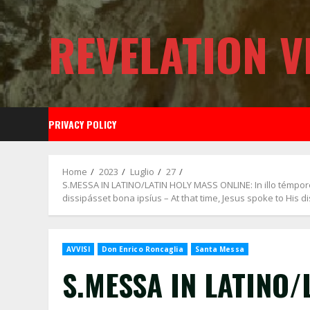
Skip
to
REVELATION V
content
PRIVACY POLICY
Home
2023
Luglio
27
S.MESSA IN LATINO/LATIN HOLY MASS ONLINE: In illo témpore: 
dissipásset bona ipsíus – At that time, Jesus spoke to His
AVVISI
Don Enrico Roncaglia
Santa Messa
S.MESSA IN LATINO/