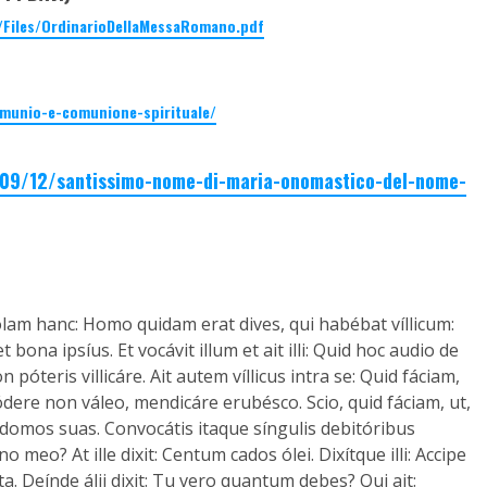
/Files/OrdinarioDellaMessaRomano.pdf
mmunio-e-comunione-spirituale/
1/09/12/santissimo-nome-di-maria-onomastico-del-nome-
ábolam hanc: Homo quidam erat dives, qui habébat víllicum:
 bona ipsíus. Et vocávit illum et ait illi: Quid hoc audio de
 póteris villicáre. Ait autem víllicus intra se: Quid fáciam,
dere non váleo, mendicáre erubésco. Scio, quid fáciam, ut,
n domos suas. Convocátis itaque síngulis debitóribus
eo? At ille dixit: Centum cados ólei. Dixítque illi: Accipe
a. Deínde álii dixit: Tu vero quantum debes? Qui ait: