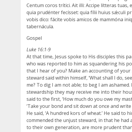
Centum coros trítici. Ait illi: Accipe lítteras tuas
quia prudénter fecísset: quia fílii huius sǽculi p
vobis dico: fácite vobis amicos de mammóna iniqu
tabernácula.
Gospel
Luke 16:1-9
At that time, Jesus spoke to His disciples this 
who was reported to him as squandering his poss
that I hear of you? Make an accounting of your 
steward said within himself, ‘What shall I do, 
me? To dig I am not able; to beg I am ashamed.
stewardship they may receive me into their ho
said to the first, ‘How much do you owe my master
‘Take your bond and sit down at once and write 
He said, ‘A hundred kors of wheat.’ He said to h
commended the unjust steward, in that he had act
to their own generation, are more prudent than t