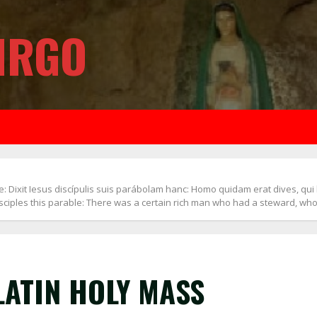
IRGO
Dixit Iesus discípulis suis parábolam hanc: Homo quidam erat dives, qui ha
 disciples this parable: There was a certain rich man who had a steward, 
LATIN HOLY MASS