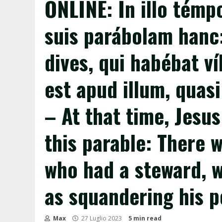
ONLINE: In illo témpo
suis parábolam hanc
dives, qui habébat ví
est apud illum, quasi
– At that time, Jesus
this parable: There 
who had a steward, 
as squandering his 
Max
27 Luglio 2023
5 min read