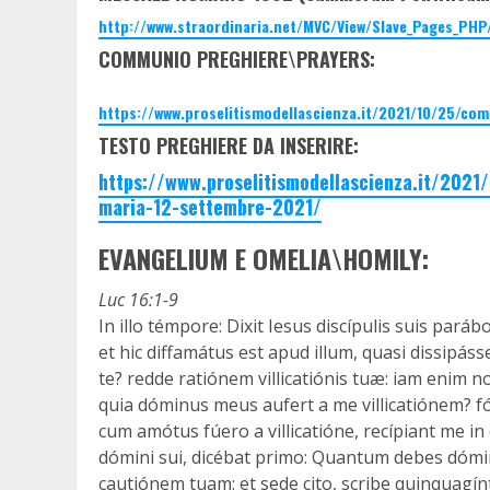
http://www.straordinaria.net/MVC/View/Slave_Pages_PHP
COMMUNIO PREGHIERE\PRAYERS:
https://www.proselitismodellascienza.it/2021/10/25/co
TESTO PREGHIERE DA INSERIRE:
https://www.proselitismodellascienza.it/202
maria-12-settembre-2021/
EVANGELIUM E OMELIA\HOMILY:
Luc 16:1-9
In illo témpore: Dixit Iesus discípulis suis par
et hic diffamátus est apud illum, quasi dissipásset
te? redde ratiónem villicatiónis tuæ: iam enim non
quia dóminus meus aufert a me villicatiónem? fó
cum amótus fúero a villicatióne, recípiant me i
dómini sui, dicébat primo: Quantum debes dómino m
cautiónem tuam: et sede cito, scribe quinquagínt