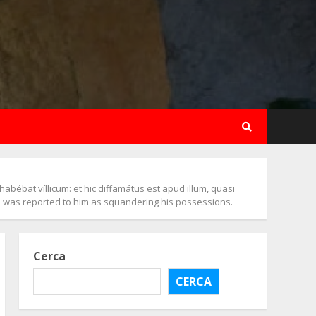
bébat víllicum: et hic diffamátus est apud illum, quasi
who was reported to him as squandering his possessions.
Cerca
CERCA