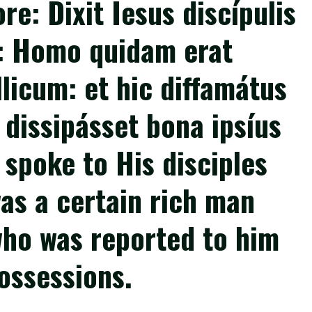
re: Dixit Iesus discípulis
: Homo quidam erat
llicum: et hic diffamátus
 dissipásset bona ipsíus
 spoke to His disciples
was a certain rich man
who was reported to him
possessions.