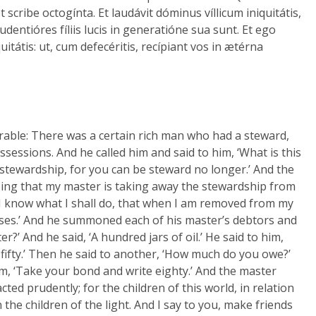
, et scribe octogínta. Et laudávit dóminus víllicum iniquitátis,
rudentióres fíliis lucis in generatióne sua sunt. Et ego
itátis: ut, cum defecéritis, recípiant vos in ætérna
parable: There was a certain rich man who had a steward,
essions. And he called him and said to him, ‘What is this
stewardship, for you can be steward no longer.’ And the
seeing that my master is taking away the stewardship from
 I know what I shall do, that when I am removed from my
uses.’ And he summoned each of his master’s debtors and
?’ And he said, ‘A hundred jars of oil.’ He said to him,
fifty.’ Then he said to another, ‘How much do you owe?’
im, ‘Take your bond and write eighty.’ And the master
ed prudently; for the children of this world, in relation
he children of the light. And I say to you, make friends