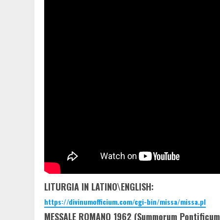
LITURGIA IN LATINO\ENGLISH:
https://divinumofficium.com/cgi-bin/missa/missa.pl
MESSALE ROMANO 1962 (Summorum Pontificum