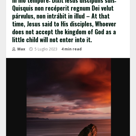
In illo témpore: Dixit Iesus discípulis suis:
Quisquis non recéperit regnum Dei velut
párvulus, non intrábit in illud – At that
time, Jesus said to His disciples, Whoever
does not accept the kingdom of God as a
little child will not enter into it.
Max
5 Luglio 2023
4 min read