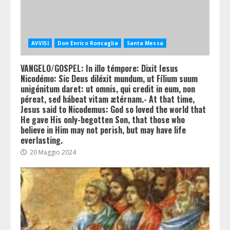
AVVISI
Don Enrico Roncaglia
Santa Messa
VANGELO/GOSPEL: In illo témpore: Dixit Iesus
Nicodémo: Sic Deus diléxit mundum, ut Fílium suum
unigénitum daret: ut omnis, qui credit in eum, non
péreat, sed hábeat vitam ætérnam.- At that time,
Jesus said to Nicodemus: God so loved the world that
He gave His only-begotten Son, that those who
believe in Him may not perish, but may have life
everlasting.
20 Maggio 2024