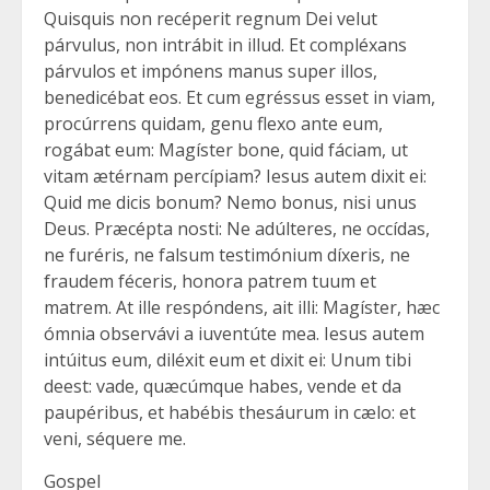
Quisquis non recéperit regnum Dei velut
párvulus, non intrábit in illud. Et compléxans
párvulos et impónens manus super illos,
benedicébat eos. Et cum egréssus esset in viam,
procúrrens quidam, genu flexo ante eum,
rogábat eum: Magíster bone, quid fáciam, ut
vitam ætérnam percípiam? Iesus autem dixit ei:
Quid me dicis bonum? Nemo bonus, nisi unus
Deus. Præcépta nosti: Ne adúlteres, ne occídas,
ne furéris, ne falsum testimónium díxeris, ne
fraudem féceris, honora patrem tuum et
matrem. At ille respóndens, ait illi: Magíster, hæc
ómnia observávi a iuventúte mea. Iesus autem
intúitus eum, diléxit eum et dixit ei: Unum tibi
deest: vade, quæcúmque habes, vende et da
paupéribus, et habébis thesáurum in cælo: et
veni, séquere me.
Gospel