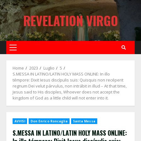
Skip
to
REVELATION VIRGO
content
Primary
Menu
Home
2023
Luglio
5
S.MESSA IN LATINO/LATIN HOLY MASS ONLINE: In illo
témpore: Dixit Iesus discípulis suis: Quisquis non recéperit
regnum Dei velut párvulus, non intrábit in illud – At that time,
Jesus said to His disciples, Whoever does not accept the
kingdom of God as a little child will not enter into it.
AVVISI
Don Enrico Roncaglia
Santa Messa
S.MESSA IN LATINO/LATIN HOLY MASS ONLINE: