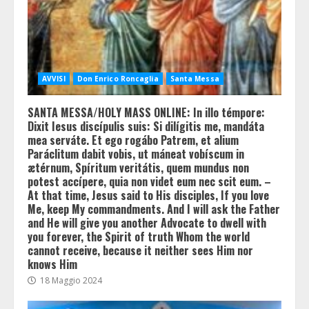
AVVISI
Don Enrico Roncaglia
Santa Messa
SANTA MESSA/HOLY MASS ONLINE: In illo témpore:
Dixit Iesus discípulis suis: Si dilígitis me, mandáta
mea serváte. Et ego rogábo Patrem, et alium
Paráclitum dabit vobis, ut máneat vobíscum in
ætérnum, Spíritum veritátis, quem mundus non
potest accípere, quia non videt eum nec scit eum. –
At that time, Jesus said to His disciples, If you love
Me, keep My commandments. And I will ask the Father
and He will give you another Advocate to dwell with
you forever, the Spirit of truth Whom the world
cannot receive, because it neither sees Him nor
knows Him
18 Maggio 2024