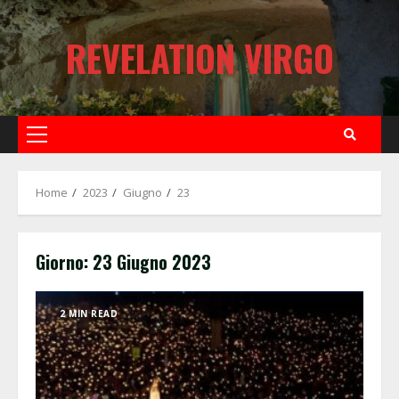
Skip
to
REVELATION VIRGO
content
Primary
Menu
Home
2023
Giugno
23
Giorno:
23 Giugno 2023
2 MIN READ