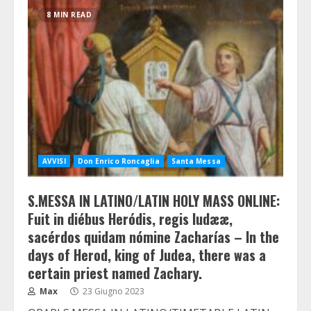
8 MIN READ
AVVISI
Don Enrico Roncaglia
Santa Messa
S.MESSA IN LATINO/LATIN HOLY MASS ONLINE:
Fuit in diébus Heródis, regis Iudææ,
sacérdos quidam nómine Zacharías – In the
days of Herod, king of Judea, there was a
certain priest named Zachary.
Max
23 Giugno 2023