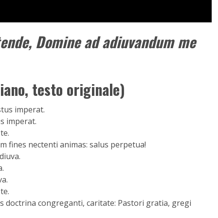
tende, Domine ad adiuvandum me
iano, testo originale)
stus imperat.
us imperat.
te.
um fines nectenti animas: salus perpetua!
adiuva.
a.
va.
te.
 doctrina congreganti, caritate: Pastori gratia, gregi