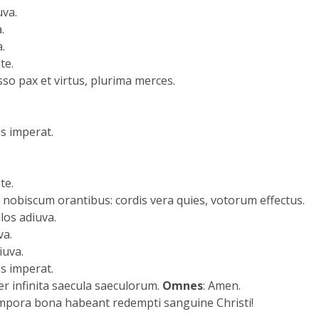
uva.
.
a.
te.
sso pax et virtus, plurima merces.
us imperat.
te.
 nobiscum orantibus: cordis vera quies, votorum effectus.
illos adiuva.
va.
diuva.
us imperat.
 per infinita saecula saeculorum.
Omnes
: Amen.
mpora bona habeant redempti sanguine Christi!