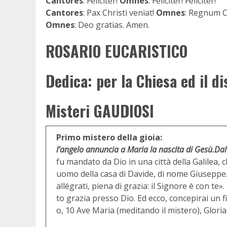
Cantores
: Feliciter!
Omnes
: Feliciter! Feliciter!
Cantores
: Pax Christi veniat!
Omnes
: Regnum Ch
Omnes
: Deo gratias. Amen.
ROSARIO EUCARISTICO
Dedica: per la Chiesa ed il d
Misteri GAUDIOSI
Primo mistero della gioia:
l’angelo annuncia a Maria la nascita di Gesù.
Dal
fu mandato da Dio in una città della Galilea
uomo della casa di Davide, di nome Giuseppe. 
allégrati, piena di grazia: il Signore è con te
to grazia presso Dio. Ed ecco, concepirai un fi
o, 10 Ave Maria (meditando il mistero), Gloria