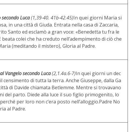
o secondo Luca
(1,39-40. 41b-42.45)
In quei giorni Maria si
a, in una città di Giuda. Entrata nella casa di Zaccaria,
irito Santo ed esclamò a gran voce: «Benedetta tu fra le
E beata colei che ha creduto nell’adempimento di ciò che
aria (meditando il mistero), Gloria al Padre.
al Vangelo secondo Luca
(2,1.4a.6-7)
In quei giorni un dec
il censimento di tutta la terra. Anche Giuseppe, dalla Ga
lla città di Davide chiamata Betlemme. Mentre si trovavano
i del parto. Diede alla luce il suo figlio primogenito, lo
 perché per loro non c’era posto nell’alloggio.Padre No
ria al Padre.