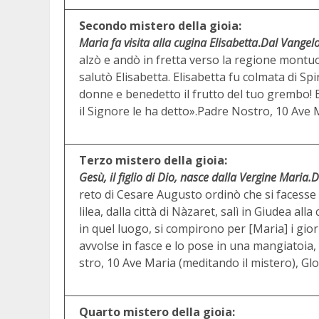
Secondo mistero della gioia:
Maria fa visita alla cugina Elisabetta
.
Dal Vangel
alzò e andò in fretta verso la regione montuos
salutò Elisabetta. Elisabetta fu colmata di Sp
donne e benedetto il frutto del tuo grembo! 
il Signore le ha detto».Padre Nostro, 10 Ave M
Terzo mistero della gioia:
Gesù, il figlio di Dio, nasce dalla Vergine Maria.
D
reto di Cesare Augusto ordinò che si facesse 
lilea, dalla città di Nàzaret, salì in Giudea a
in quel luogo, si compirono per [Maria] i giorn
avvolse in fasce e lo pose in una mangiatoia,
stro, 10 Ave Maria (meditando il mistero), Glo
Quarto mistero della gioia: