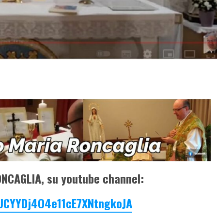
NCAGLIA, su youtube channel:
/UCYYDj4O4e11cE7XNtngkoJA