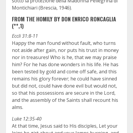
sotto la protezione della Madonna Pellegrina di
Montichiari (Brescia, 1946).
FROM THE HOMILY BY DON ENRICO RONCAGLIA
(**,1)
Eccli 31:8-11
Happy the man found without fault, who turns
not aside after gain, nor puts his trust in money
nor in treasures! Who is he, that we may praise
him? For he has done wonders in his life. He has
been tested by gold and come off safe, and this
remains his glory forever; he could have sinned
but did not, could have done evil but would not,
so that his possessions are secure in the Lord,
and the assembly of the Saints shall recount his
alms.
Luke 12:35-40
At that time, Jesus said to His disciples, Let your
loins be girt about and your lamps burning, and