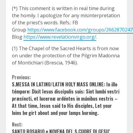
(*) This comment is written in real time during
the homily. I apologize for any misinterpretation
of the priest’s words. Refs.: FB
Group
https://www.facebook.com/groups/266287024
Blog
https://www.revelationvirgo.org/
.
(1) The Chapel of the Sacred Hearts is from now
on under the protection of the Pilgrim Madonna
of Montichiari (Brescia, 1946).
Continue
Previous:
S.MESSA IN LATINO/LATIN HOLY MASS ONLINE: In illo
Reading
témpore: Dixit Iesus discípulis suis: Sint lumbi vestri
præcíncti, et lucernæ ardéntes in mánibus vestris –
At that time, Jesus said to His disciples, Let your
loins be girt about and your lamps burning.
Next:
SANTO ROSARIO e NOVENA DEL S.CUORE DI GESU’