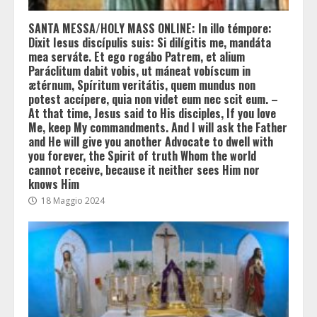
SANTA MESSA/HOLY MASS ONLINE: In illo témpore:
Dixit Iesus discípulis suis: Si dilígitis me, mandáta
mea serváte. Et ego rogábo Patrem, et alium
Paráclitum dabit vobis, ut máneat vobíscum in
ætérnum, Spíritum veritátis, quem mundus non
potest accípere, quia non videt eum nec scit eum. –
At that time, Jesus said to His disciples, If you love
Me, keep My commandments. And I will ask the Father
and He will give you another Advocate to dwell with
you forever, the Spirit of truth Whom the world
cannot receive, because it neither sees Him nor
knows Him
18 Maggio 2024