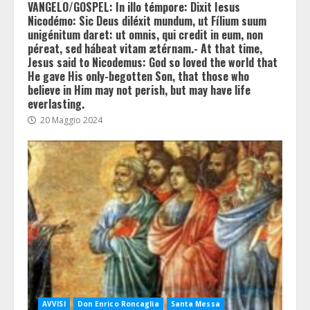
VANGELO/GOSPEL: In illo témpore: Dixit Iesus
Nicodémo: Sic Deus diléxit mundum, ut Fílium suum
unigénitum daret: ut omnis, qui credit in eum, non
péreat, sed hábeat vitam ætérnam.- At that time,
Jesus said to Nicodemus: God so loved the world that
He gave His only-begotten Son, that those who
believe in Him may not perish, but may have life
everlasting.
20 Maggio 2024
AVVISI
Don Enrico Roncaglia
Santa Messa