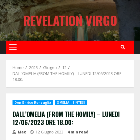
Skip
to
REVELATION VIRGO
content
Primary
Menu
Home
2023
Giugno
12
DALL’OMELIA (FROM THE HOMILY) – LUNEDI 12/06/2023 ORE
18.00:
Don Enrico Roncaglia
OMELIA - SINTESI
DALL’OMELIA (FROM THE HOMILY) – LUNEDI
12/06/2023 ORE 18.00:
Max
12 Giugno 2023
4 min read