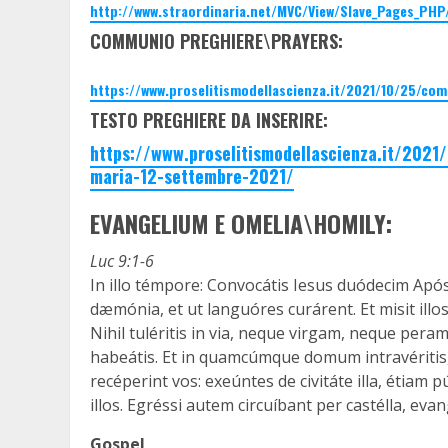
http://www.straordinaria.net/MVC/View/Slave_Pages_PHP
COMMUNIO PREGHIERE\PRAYERS:
https://www.proselitismodellascienza.it/2021/10/25/co
TESTO PREGHIERE DA INSERIRE:
https://www.proselitismodellascienza.it/202
maria-12-settembre-2021/
EVANGELIUM E OMELIA\HOMILY:
Luc 9:1-6
In illo témpore: Convocátis Iesus duódecim Apóst
dæmónia, et ut languóres curárent. Et misit illos
Nihil tuléritis in via, neque virgam, neque pe
habeátis. Et in quamcúmque domum intravéritis,
recéperint vos: exeúntes de civitáte illa, étia
illos. Egréssi autem circuíbant per castélla, eva
Gospel