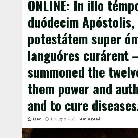
ONLINE: In illo témp
duódecim Apóstolis, d
potestátem super óm
languóres curárent –
summoned the twelve
them power and autho
and to cure disease
Max
1 Giugno 2023
4 min read