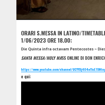
ORARI S.MESSA IN LATINO/TIMETABLE
1/06/2023 ORE 18.00:
Die Quinta infra octavam Pentecostes ~ Dies
SANTA MESSA/HOLY MA
SS ONLINE DI DON ENRIC
https://www.youtube.com/channel/UCYYDj4O4e11cE7XNtn
e qui: