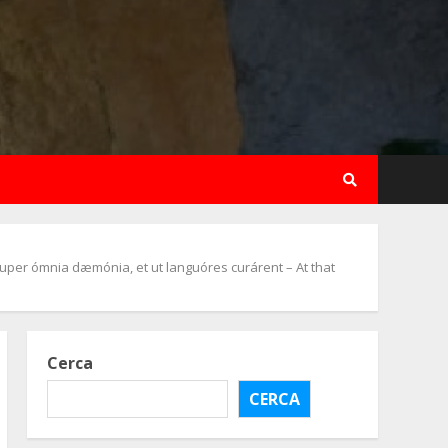
super ómnia dæmónia, et ut languóres curárent – At that
Cerca
CERCA