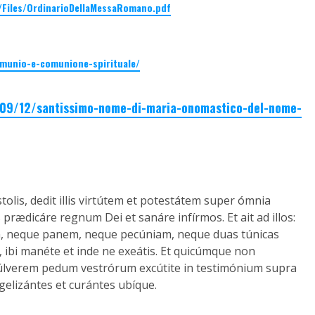
/Files/OrdinarioDellaMessaRomano.pdf
mmunio-e-comunione-spirituale/
1/09/12/santissimo-nome-di-maria-onomastico-del-nome-
olis, dedit illis virtútem et potestátem super ómnia
 prædicáre regnum Dei et sanáre infírmos. Et ait ad illos:
ram, neque panem, neque pecúniam, neque duas túnicas
 ibi manéte et inde ne exeátis. Et quicúmque non
m púlverem pedum vestrórum excútite in testimónium supra
ngelizántes et curántes ubíque.