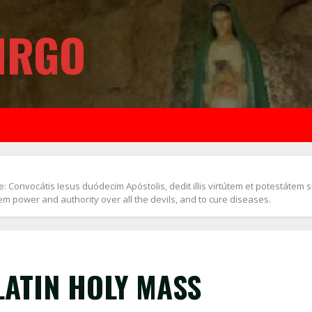
IRGO
 Convocátis Iesus duódecim Apóstolis, dedit illis virtútem et potestátem 
m power and authority over all the devils, and to cure diseases.
LATIN HOLY MASS