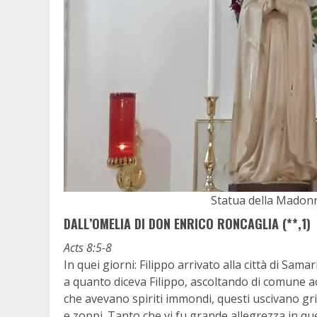
Statua della Madonna
DALL’OMELIA DI DON ENRICO RONCAGLIA (**,1)
Acts 8:5-8
In quei giorni: Filippo arrivato alla città di Sam
a quanto diceva Filippo, ascoltando di comune ac
che avevano spiriti immondi, questi uscivano gri
e zoppi. Tanto che vi fu grande allegrezza in quel