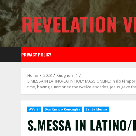
Skip
to
REVELATION V
content
PRIVACY POLICY
Home
2023
Giugno
1
S.MESSA IN LATINO/LATIN HOLY MASS ONLINE: In illo témpore:
time, having summoned the twelve apostles, Jesus gave the
AVVISI
Don Enrico Roncaglia
Santa Messa
S.MESSA IN LATINO/