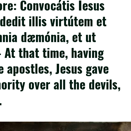
ore: Convocátis Iesus
edit illis virtútem et
nia dæmónia, et ut
 At that time, having
 apostles, Jesus gave
rity over all the devils,
s.