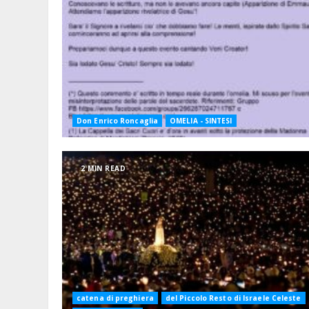
Don Enrico Roncaglia
OMELIA - SINTESI
2 MIN READ
catena di preghiera
del Piccolo Resto di Israele Celeste