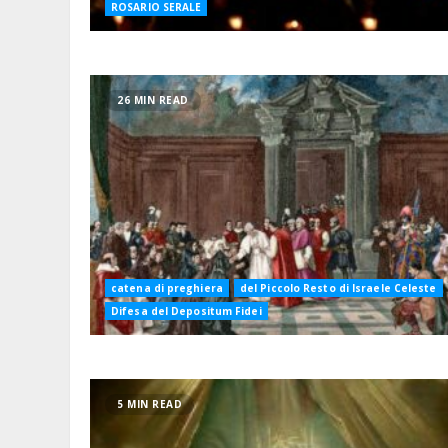
ROSARIO SERALE
26 MIN READ
catena di preghiera
del Piccolo Resto di Israele Celeste
Difesa del Depositum Fidei
5 MIN READ