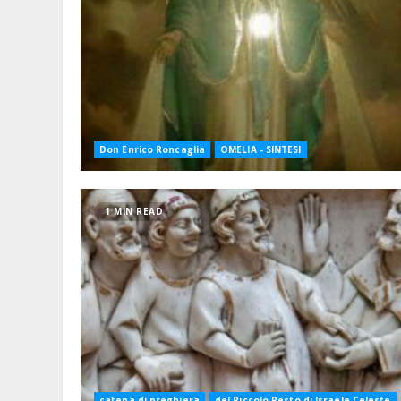
Don Enrico Roncaglia
OMELIA - SINTESI
1 MIN READ
catena di preghiera
del Piccolo Resto di Israele Celeste