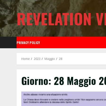
Skip
to
REVELATION V
content
PRIVACY POLICY
Home
2023
Maggio
28
Giorno:
28 Maggio 2