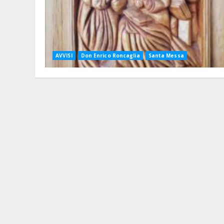
AVVISI
Don Enrico Roncaglia
Santa Messa