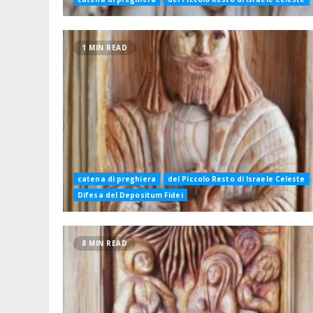
1 MIN READ
catena di preghiera
del Piccolo Resto di Israele Celeste
Difesa del Depositum Fidei
8 MIN READ