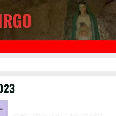
IRGO
023