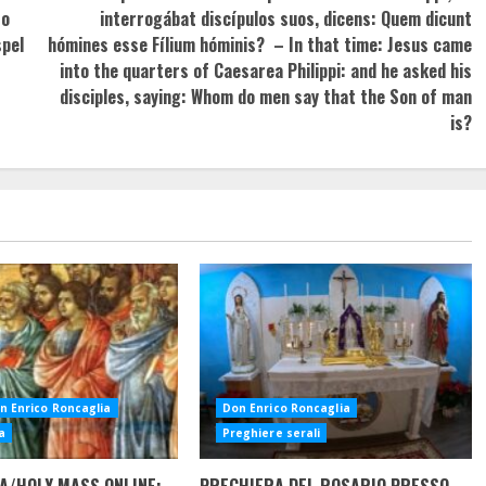
to
interrogábat discípulos suos, dicens: Quem dicunt
spel
hómines esse Fílium hóminis? – In that time: Jesus came
into the quarters of Caesarea Philippi: and he asked his
disciples, saying: Whom do men say that the Son of man
is?
n Enrico Roncaglia
Don Enrico Roncaglia
a
Preghiere serali
A/HOLY MASS ONLINE:
PREGHIERA DEL ROSARIO PRESSO