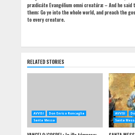
prædicáte Evangélium omni creatúræ – And he said 
them: Go ye into the whole world, and preach the go
to every creature.
RELATED STORIES
AVVISI
Don Enrico Roncaglia
AVVISI
Do
Santa Messa
Santa Mess
VANGELO/GOSPEL: In illo témpore:
SANTA MESS