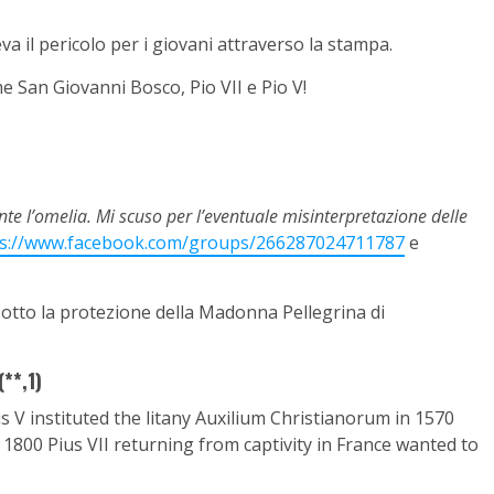
a il pericolo per i giovani attraverso la stampa.
me San Giovanni Bosco, Pio VII e Pio V!
e l’omelia. Mi scuso per l’eventuale misinterpretazione delle
ps://www.facebook.com/groups/266287024711787
e
i sotto la protezione della Madonna Pellegrina di
**,1)
s V instituted the litany Auxilium Christianorum in 1570
n 1800 Pius VII returning from captivity in France wanted to