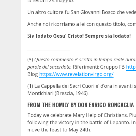
la festa il 24 maggio.
Un altro cultore fu San Giovanni Bosco che vedev
Anche noi ricorriamo a lei con questo titolo, co
S
ia lodato Gesu’ Cristo! Sempre sia lodato!
____________________
(*)
Questo commento e’ scritto in tempo reale durant
parole del sacerdote.
Riferimenti: Gruppo FB
htt
Blog
https://www.revelationvirgo.org/
(1) La Cappella dei Sacri Cuori e’ d’ora in avant
Montichiari (Brescia, 1946).
FROM THE HOMILY BY DON ENRICO RONCAGLIA (
Today we celebrate Mary Help of Christians. Piu
following the victory in the battle of Lepanto. I
move the feast to May 24th.